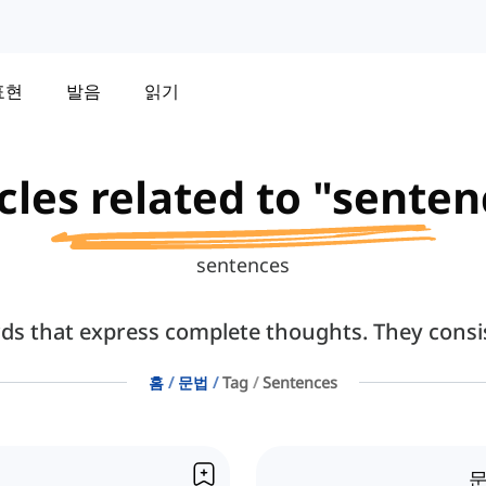
표현
발음
읽기
cles related to "sente
sentences
ds that express complete thoughts. They consist
홈
문법
Tag
Sentences