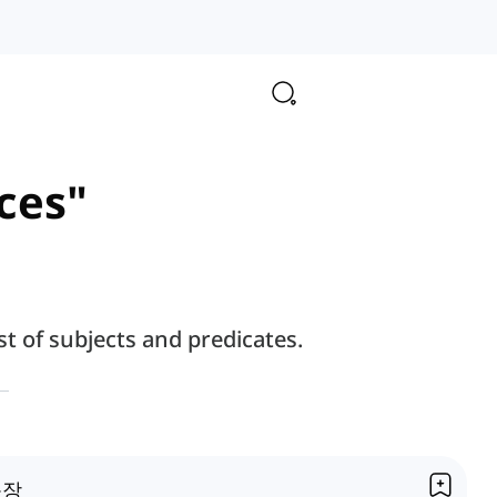
nces"
 of subjects and predicates.
문장