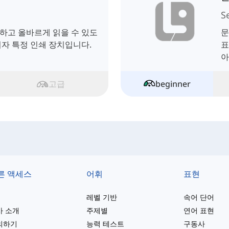
S
하고 올바르게 읽을 수 있도
문
이자 특정 인쇄 장치입니다.
표
아
고급
beginner
른 액세스
어휘
표현
레벨 기반
속어 단어
사 소개
주제별
연어 표현
의하기
능력 테스트
구동사