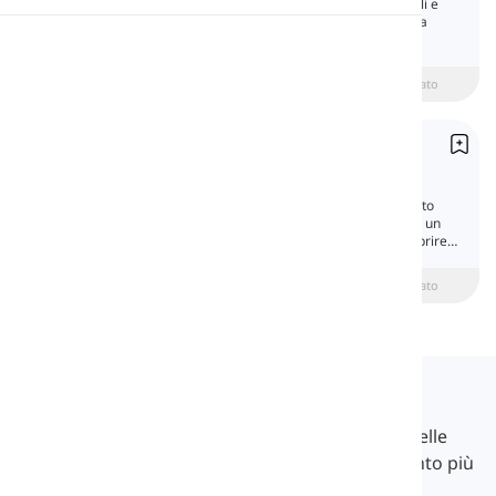
I segni di punteggiatura sono simboli speciali e
dispositivi tipografici utilizzati per facilitare la
comprensione e la corretta lettura dei testi.
Pronuncia
beginner
Intermedio
Avanzato
Lettura
Frasi
Sentences
Una frase è un'unità di linguaggio che di solito
contiene un soggetto e un verbo ed esprime un
pensiero completo. Segui la lezione per scoprire
come funziona.
beginner
Intermedio
Avanzato
Langeek
LanGeek è una piattaforma di apprendimento delle
lingue che rende il tuo processo di apprendimento più
veloce e facile.