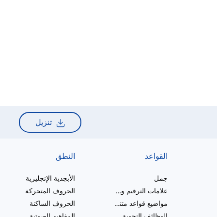
تنزيل
القواعد
النطق
جمل
الأبجدية الإنجليزية
علامات الترقيم والإملاء
الحروف المتحركة
مواضيع قواعد متنوعة
الحروف الساكنة
الوظائف النحوية
المفاهيم الصوتية