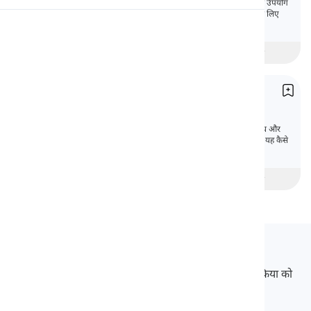
विराम चिह्न विशेष चिह्न और कुछ मुद्रण उपकरण हैं जिनका उपयोग
पाठ को समझने और सही ढंग से पढ़ने को आसान बनाने के लिए
किया जाता है।
उच्चारण
beginner
मध्यवर्ती
उन्नत
पढ़ाई
वाक्य
Sentences
वाक्य भाषा की एक इकाई है जिसमें आम तौर पर एक विषय और
एक क्रिया होती है और यह एक पूर्ण विचार व्यक्त करता है। यह कैसे
काम करता है यह जानने के लिए पाठ का अनुसरण करें।
beginner
मध्यवर्ती
उन्नत
Langeek
LanGeek एक भाषा सीखने का मंच है जो आपके सीखने की प्रक्रिया को
तेज और आसान बनाता है।