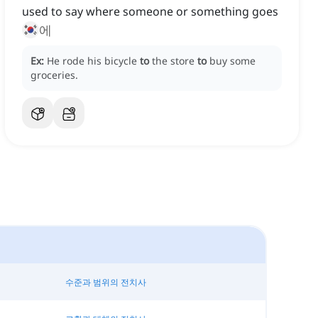
used to say where someone or something goes
에
Ex:
He rode his bicycle
to
the store
to
buy some
groceries.
수준과 범위의 전치사