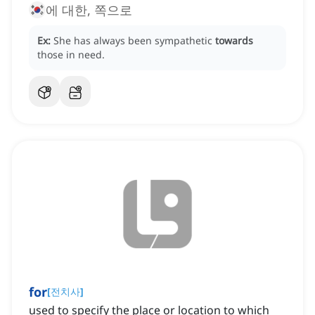
에 대한, 쪽으로
Ex:
She has always been sympathetic
towards
those in need.
for
[
전치사
]
used to specify the place or location to which