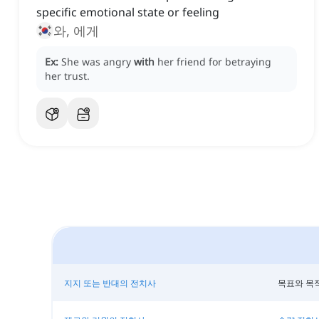
specific emotional state or feeling
와, 에게
Ex:
She was angry
with
her friend for betraying
her trust.
지지 또는 반대의 전치사
목표와 목