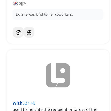
에게
Ex:
She was kind
to
her coworkers.
with
[
전치사
]
used to indicate the recipient or target of the