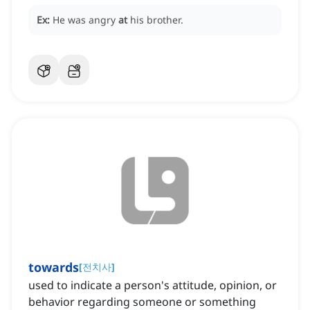
Ex:
He was angry
at
his brother.
towards
[
전치사
]
used to indicate a person's attitude, opinion, or
behavior regarding someone or something