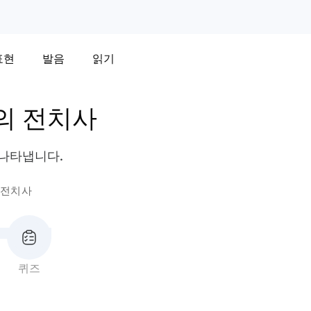
표현
발음
읽기
의 전치사
 나타냅니다.
 전치사
퀴즈