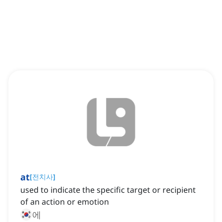
at
[
전치사
]
used to indicate the specific target or recipient
of an action or emotion
에