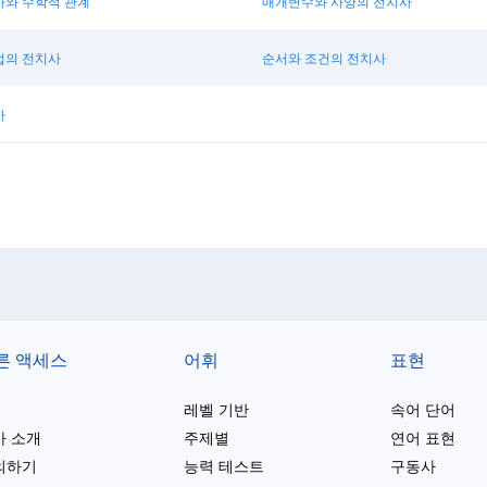
사와 수학적 관계
매개변수와 사양의 전치사
업의 전치사
순서와 조건의 전치사
사
른 액세스
어휘
표현
레벨 기반
속어 단어
사 소개
주제별
연어 표현
의하기
능력 테스트
구동사