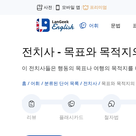
사전
모바일 앱
프리미엄
|
|
어휘
문법
전치사
-
목표와 목적지
이 전치사들은 행동의 목표나 여행의 목적지를
홈
어휘
분류된 단어 목록
전치사
목표와 목적지의
리뷰
플래시카드
철자법