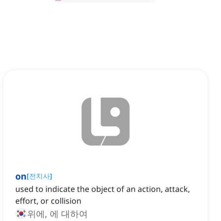
on
[
전치사
]
used to indicate the object of an action, attack,
effort, or collision
위에, 에 대하여