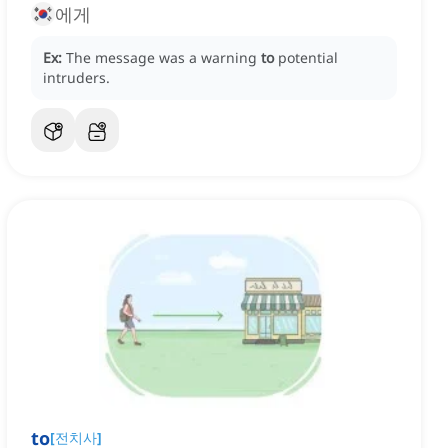
에게
Ex:
The message was a warning
to
potential
intruders.
to
[
전치사
]