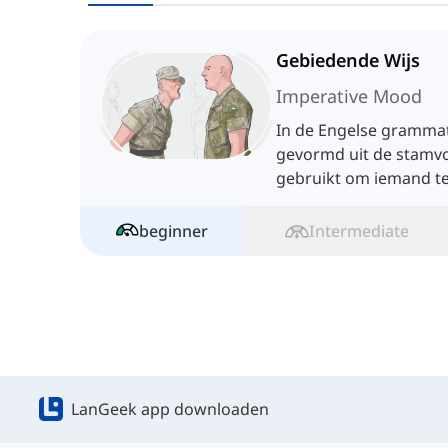
Gebiedende Wijs
Imperative Mood
In de Engelse gramma
gevormd uit de stam
gebruikt om iemand te
wel of niet te doen.
beginner
Intermediate
LanGeek app downloaden