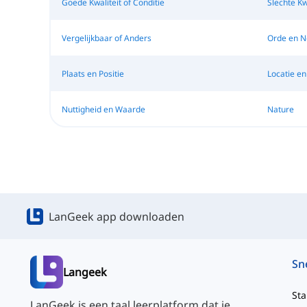
Goede Kwaliteit of Conditie
Slechte Kwa
Vergelijkbaar of Anders
Orde en N
Plaats en Positie
Locatie en
Nuttigheid en Waarde
Nature
LanGeek app downloaden
Langeek
Sta
LanGeek is een taal leerplatform dat je