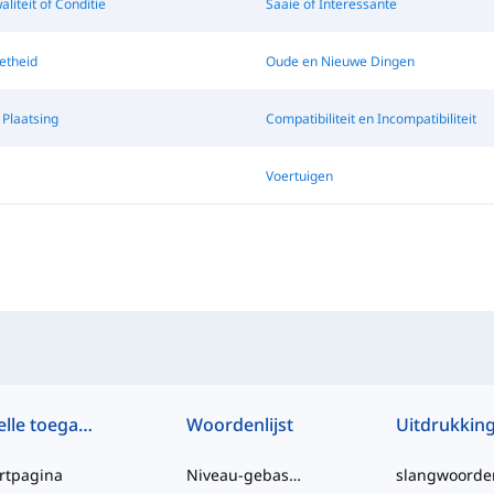
liteit of Conditie
Saaie of Interessante
etheid
Oude en Nieuwe Dingen
 Plaatsing
Compatibiliteit en Incompatibiliteit
Voertuigen
Snelle toegang
Woordenlijst
Uitdrukkin
rtpagina
Niveau-gebaseerd
slangwoorde