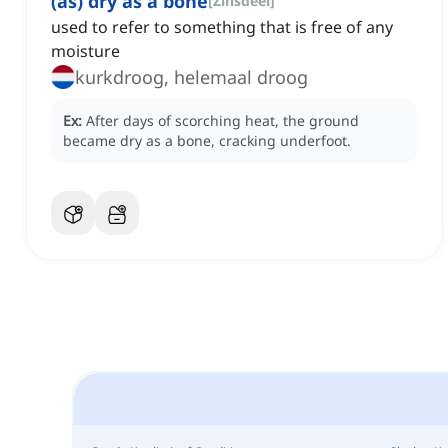
(as) dry as a bone
[
Zinsdeel
]
used to refer to something that is free of any
moisture
kurkdroog, helemaal droog
Ex:
After days of scorching heat, the ground
became dry as a bone, cracking underfoot.