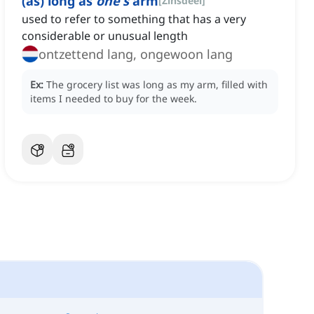
(as) long as
one's
arm
[
Zinsdeel
]
used to refer to something that has a very
considerable or unusual length
ontzettend lang, ongewoon lang
Ex:
The grocery list was long as my arm, filled with
items I needed to buy for the week.