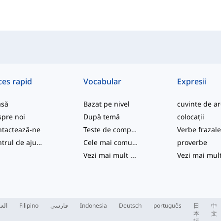
ces rapid
Vocabular
Expresii
asă
Bazat pe nivel
pre noi
După temă
colocații
tactează-ne
Teste de competență
Verbe frazal
Centrul de ajutor
Cele mai comune
proverbe
Vezi mai mult
...
Vezi mai mul
العر
Filipino
فارسی
Indonesia
Deutsch
português
日
中
本
文