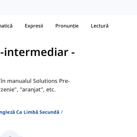
atică
Expresii
Pronunție
Lectură
e-intermediar
-
F în manualul Solutions Pre-
zenie", "aranjat", etc.
Engleză Ca Limbă Secundă