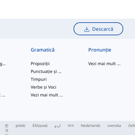
Descarcă
Gramatică
Pronunție
cuvinte de argou
Propoziții
Vezi mai mult
...
Punctuație și Ortografie
e
Timpuri
Verbe și Voci
t
...
Vezi mai mult
...
한
polski
Ελληνικά
اردو
বাংলা
Nederlands
svenska
češ
국