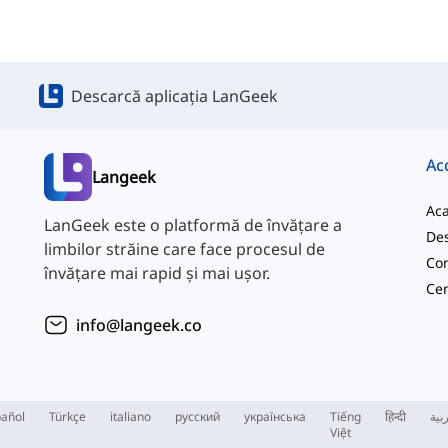
Descarcă aplicația LanGeek
Ac
Langeek
Ac
LanGeek este o platformă de învățare a
Des
limbilor străine care face procesul de
Con
învățare mai rapid și mai ușor.
info@langeek.co
añol
Türkçe
italiano
русский
українська
Tiếng
हिन्दी
بية
Việt