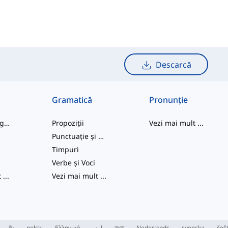
Descarcă
Gramatică
Pronunție
cuvinte de argou
Propoziții
Vezi mai mult
...
Punctuație și Ortografie
e
Timpuri
Verbe și Voci
t
...
Vezi mai mult
...
한
polski
Ελληνικά
اردو
বাংলা
Nederlands
svenska
češ