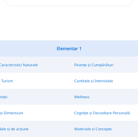
Elementar 1
 Caracteristici Naturale
Finanțe și Cumpărături
i Turism
Cantitate și Intensitate
inței
Wellness
și Dimensiuni
Cogniție și Dezvoltare Personală
le și de acțiune
Materiale și Concepte