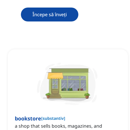
Începe să înveți
bookstore
[
substantiv
]
a shop that sells books, magazines, and