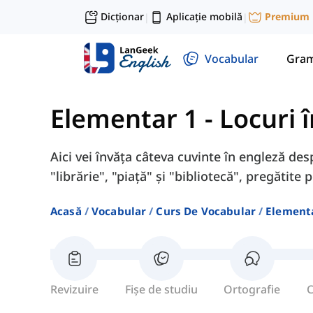
Dicționar
Aplicație mobilă
Premium
|
|
Vocabular
Gram
Elementar 1
-
Locuri î
Aici vei învăța câteva cuvinte în engleză desp
"librărie", "piață" și "bibliotecă", pregătite 
Acasă
Vocabular
Curs De Vocabular
Element
Revizuire
Fișe de studiu
Ortografie
C