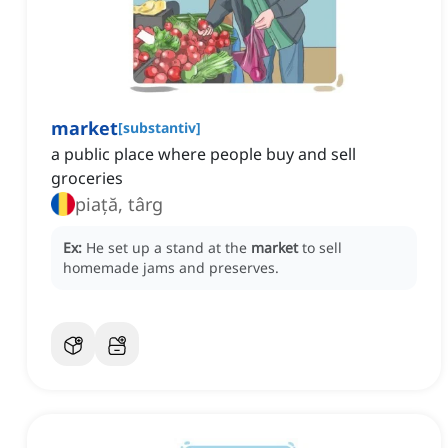
market
[
substantiv
]
a public place where people buy and sell
groceries
piață, târg
Ex:
He set up a stand at the
market
to sell
homemade jams and preserves.