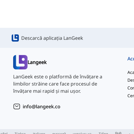
Descarcă aplicația LanGeek
Ac
Langeek
Ac
LanGeek este o platformă de învățare a
Des
limbilor străine care face procesul de
Con
învățare mai rapid și mai ușor.
info@langeek.co
añol
Türkçe
italiano
русский
українська
Tiếng
हिन्दी
بية