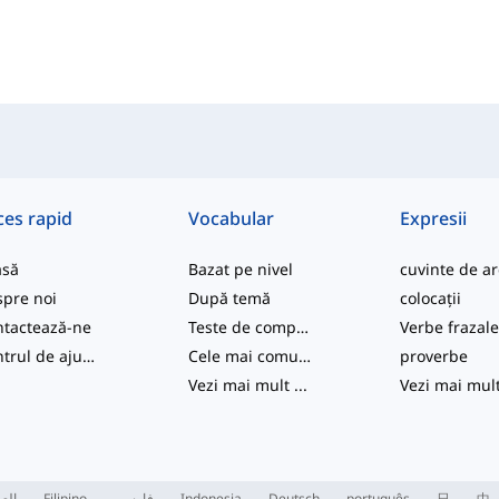
ces rapid
Vocabular
Expresii
asă
Bazat pe nivel
pre noi
După temă
colocații
tactează-ne
Teste de competență
Verbe frazal
Centrul de ajutor
Cele mai comune
proverbe
Vezi mai mult
...
Vezi mai mul
العر
Filipino
فارسی
Indonesia
Deutsch
português
日
中