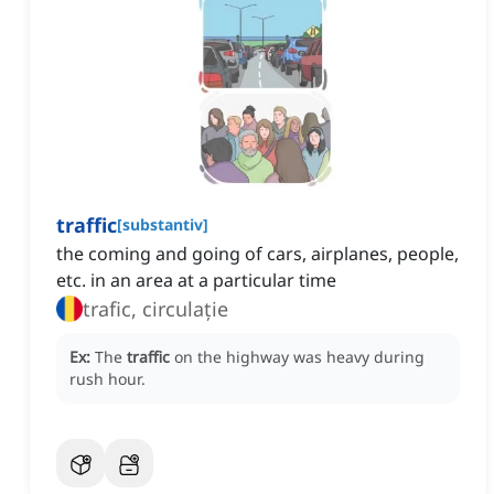
traffic
[
substantiv
]
the coming and going of cars, airplanes, people,
etc. in an area at a particular time
trafic, circulație
Ex:
The
traffic
on the highway was heavy during
rush hour.