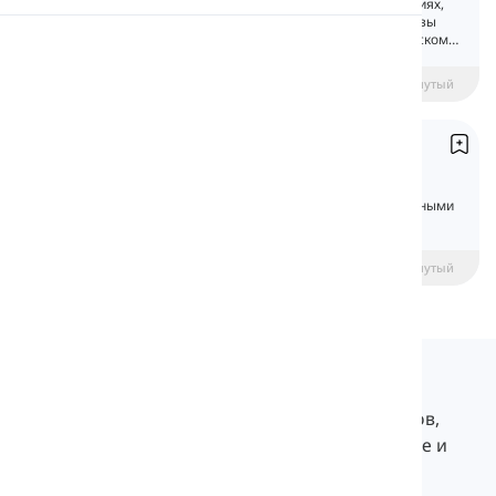
Будущее простое время говорит о действиях,
которые произойдут позже. В этом уроке вы
научитесь говорить о будущем на английском
Произношение
языке, используя «will».
beginner
Средний уровень
Продвинутый
Чтение
Will и would
Will and Would
Изучите will и would в английском с понятными
объяснениями, примерами и тестом.
Начинающий
intermediate
Продвинутый
Langeek
LanGeek — это платформа для изучения языков,
которая делает ваш процесс обучения быстрее и
легче.