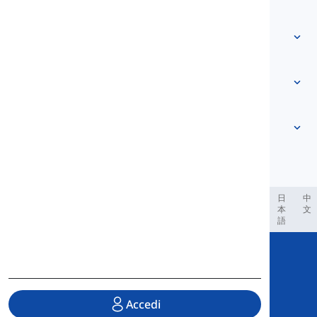
Contattaci
Basato sul livello
Centro assistenza
Espressioni
Per argomento
Test di Competenza
parole gergali
Più comuni
Grammatica
collocazioni
Vedi di più
...
Verbi Frasali
Frasi
proverbi
Pronuncia
Punteggiatura e Ortografia
Vedi di più
...
Tempi
L'alfabeto inglese
Verbi e Voci
Vocali
Vedi di più
...
Consonanti
العر
Filipino
فارسی
Indonesia
Deutsch
português
日
中
本
文
Concetti fonologici
語
Vedi di più
...
Copyright © 2020 Langeek Inc.
All Rights Reserved.
Accedi
Informativa sulla privacy
|
Termini di Servizio