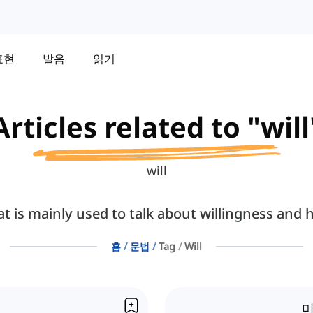
표현
발음
읽기
Articles related to "will
will
at is mainly used to talk about willingness and 
홈
문법
Tag
Will
미