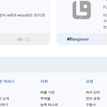
F
어 will과 would의 의미와
미
수
는
고급
beginner
른 액세스
어휘
표현
레벨 기반
속어 단어
사 소개
주제별
연어 표현
의하기
능력 테스트
구동사