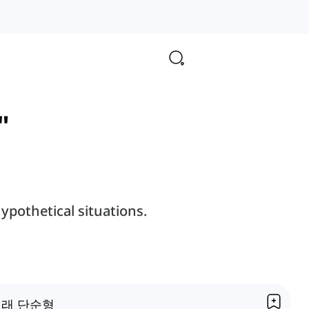
"
hypothetical situations.
래 단순형