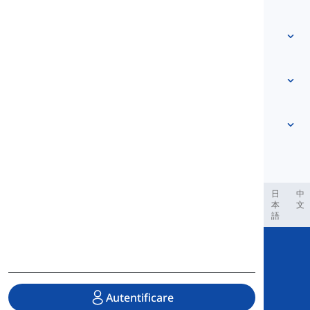
Contactează-ne
Bazat pe nivel
Centrul de ajutor
Expresii
După temă
Teste de competență
cuvinte de argou
Cele mai comune
Gramatică
colocații
Vezi mai mult
...
Verbe frazale
Propoziții
proverbe
Pronunție
Punctuație și Ortografie
Vezi mai mult
...
Timpuri
Vezi mai mult
...
Verbe și Voci
Vezi mai mult
...
العر
Filipino
فارسی
Indonesia
Deutsch
português
日
中
本
文
語
Copyright © 2020 Langeek Inc.
All Rights Reserved.
Autentificare
Politica de confidențialitate
|
Termeni de serviciu