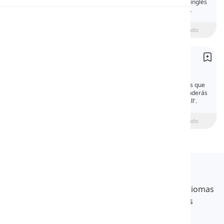
Aprende los verbos modales will y would en inglés
con explicaciones claras, ejemplos y un quiz.
Pronunciación
Principiante
intermediate
Avanzado
Lectura
Futuro simple
Future Simple
El tiempo futuro simple habla sobre acciones que
sucederán más tarde. En esta lección, aprenderás
a hablar sobre el futuro en inglés usando 'will'.
beginner
Intermedio
Avanzado
Langeek
LanGeek es una plataforma de aprendizaje de idiomas
que hace que tu proceso de aprendizaje sea más
rápido y fácil.