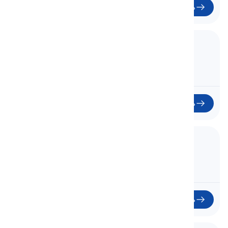
Начать
17. Video Game Console
17
Начать
18. Types of Gambling Games
Виды азартных игр
18
Начать