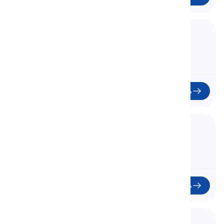
24. Playground Equipment
Оборудование для Детской Площадки
24
Начать
25. Dolls, Toy Figurines, and Puppets
Куклы, Игрушечные Фигурки и Марионетки
25
Начать
26. Skill and Spinning Toys