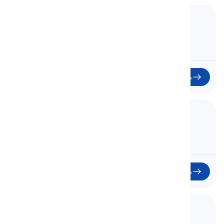
12. Types and Variants of Chess
Типы и Варианты Шахмат
12
Начать
13. Chess Terms
Шахматные Термины
13
Начать
14. Types of Video Games
Типы Видеоигр
14