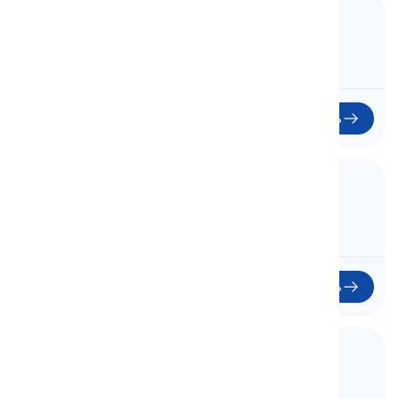
19. Gambling Terms
Игровые Термины
19
Начать
20. Ball Games
Игры с Мячом
20
Начать
21. Puzzles
Головоломки
21