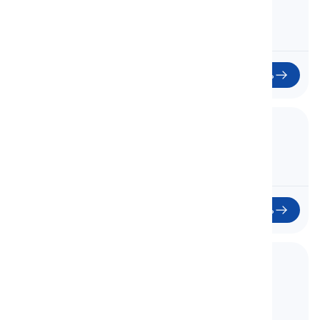
Виды Покера
07
Начать
8. Poker Terms
Термины покера
08
Начать
9. Types of Board Games
Виды настольных игр
09