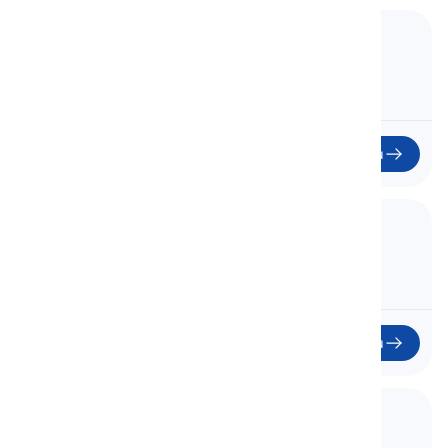
12. Types and Variants of Chess
Các Loại và Biến Thể của Cờ Vua
12
Bắt đầu
13. Chess Terms
Thuật Ngữ Cờ Vua
13
Bắt đầu
14. Types of Video Games
Các Loại Trò Chơi Điện Tử
14