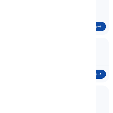
Các Loại Poker
07
Bắt đầu
8. Poker Terms
Thuật ngữ Poker
08
Bắt đầu
9. Types of Board Games
Các loại trò chơi bàn cờ
09