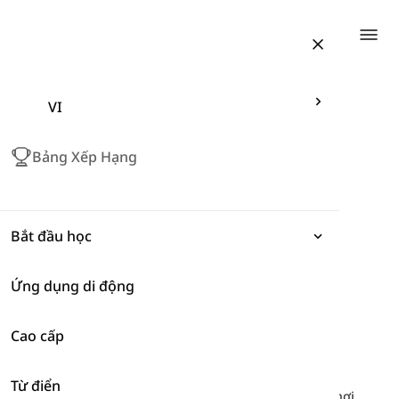
Togg
VI
Bảng Xếp Hạng
Bắt đầu học
Ứng dụng di động
Biểu đạt
Cao cấp
Ngữ pháp
"Trò Chơi" trong Từ vựng Tiếng Anh
Từ điển
Từ vựng
Bạn có thích trò chơi không? Bạn thích chơi loại trò chơi