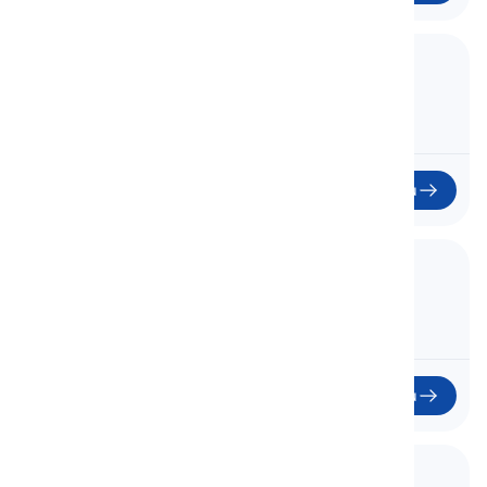
5. Card Game Terms
Thuật Ngữ Trò Chơi Bài
05
Bắt đầu
6. Trick-Taking Game Terms
Thuật Ngữ Trò Chơi Bài Lấy Lượt
06
Bắt đầu
7. Types of Poker