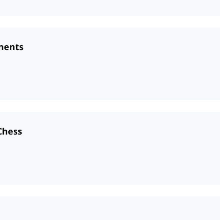
nents
Chess