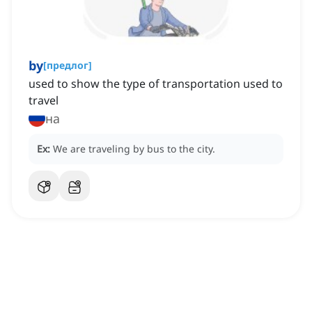
by
[
предлог
]
used to show the type of transportation used to
travel
на
Ex:
We are traveling by bus to the city.