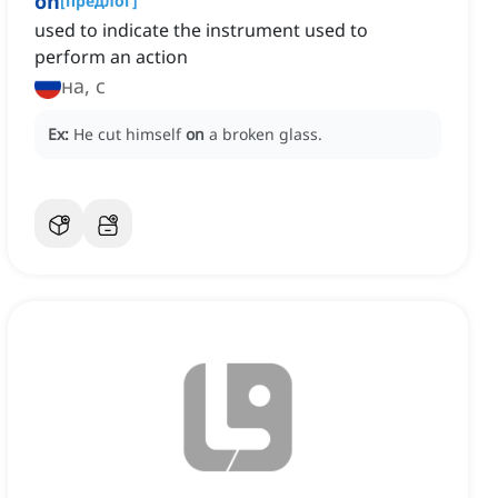
on
[
предлог
]
used to indicate the instrument used to
perform an action
на, с
Ex:
He cut himself
on
a broken glass.