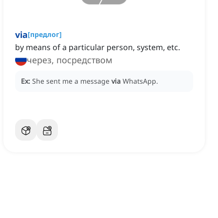
via
[
предлог
]
by means of a particular person, system, etc.
через, посредством
Ex:
She sent me a message
via
WhatsApp.