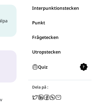
Interpunktionstecken
älpa
Punkt
Frågetecken
Utropstecken
Quiz
?
Dela på :
v