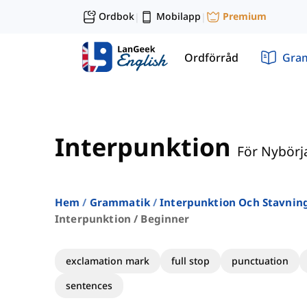
Ordbok
Mobilapp
Premium
|
|
Ordförråd
Gra
Interpunktion
För Nybörj
Hem
Grammatik
Interpunktion Och Stavnin
Interpunktion / Beginner
exclamation mark
full stop
punctuation
sentences