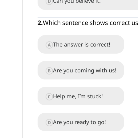
Can you believe it.
D
2
.
Which sentence shows correct us
The answer is correct!
A
Are you coming with us!
B
Help me, I’m stuck!
C
Are you ready to go!
D