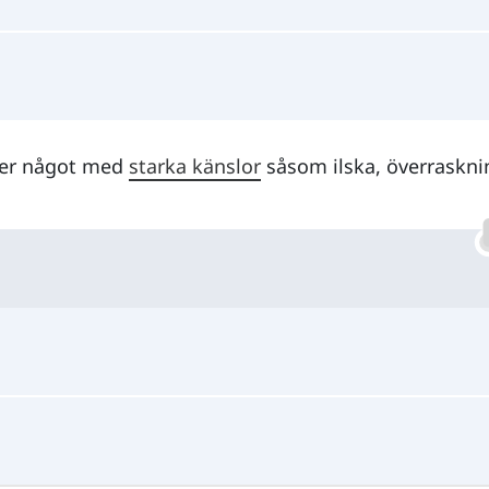
ycker något med
starka känslor
såsom ilska, överraskni