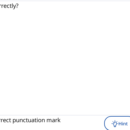
rectly?
rrect punctuation mark
Hint