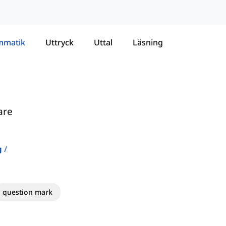
mmatik
Uttryck
Uttal
Läsning
are
g
question mark