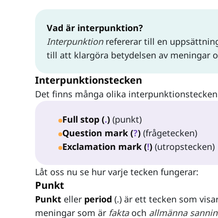
Vad är interpunktion?
Interpunktion
refererar till en uppsättnin
till att klargöra betydelsen av meningar o
Interpunktionstecken
Det finns många olika interpunktionstecken
Full stop (
.
)
(punkt)
Question mark (
?
)
(frågetecken)
Exclamation mark (
!
)
(utropstecken)
Låt oss nu se hur varje tecken fungerar:
Punkt
Punkt
eller
period
(.) är ett tecken som visa
meningar som är
fakta
och
allmänna sannin