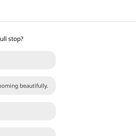
ull stop?
ooming beautifully.
.