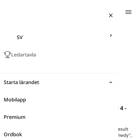
Togg
SV
Ledartavla
Starta lärandet
Mobilapp
Uttryck
Boken English Result - Mellannivå
-
Enhet 4 -
4D
Premium
Grammatik
Här hittar du ordförrådet från Enhet 4 - 4D i English Result
Ordbok
Ordförråd
Intermediate kursboken, såsom "type", "fantasy", "comedy",