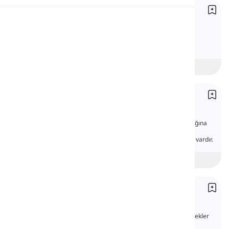
İşaret Belirleyicileri
Telaffuz
Demonstrative Determiners
İngilizce işaret belirleyicilerini açık anlatım,
örnekler ve testle öğrenin.
Okuma
Başlangıç
intermediate
İleri
İşaret Zamirleri
Demonstrative Pronouns
İşaret zamiri, genellikle konuşmacının uzaklığına
göre bir şeyi işaret etmek için kullanılan bir
zamirdir. İngilizce'de bu zamirlerin dört şekli vardır.
beginner
Orta Seviye
İleri
İşaret Sözcükleri
Demonstratives
İngilizce işaret sözcüklerini açık anlatım, örnekler
ve testle öğrenin.