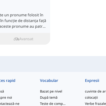
e un pronume folosit în
în funcție de distanța față
, aceste pronume au patru
Avansat
ces rapid
Vocabular
Expresii
asă
Bazat pe nivel
pre noi
După temă
colocații
tactează-ne
Teste de competență
Verbe frazal