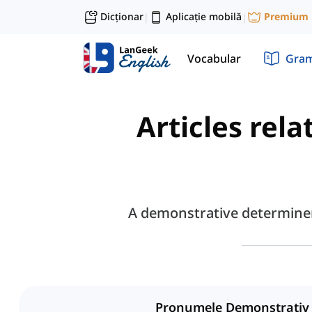
Dicționar
Aplicație mobilă
Premium
|
|
Vocabular
Gram
Articles rel
A demonstrative determiner 
Pronumele Demonstrativ