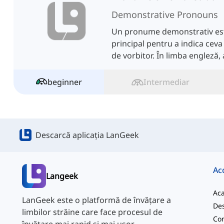
Demonstrative Pronouns
Un pronume demonstrativ est
principal pentru a indica ceva 
de vorbitor. În limba engleză
forme.
beginner
Intermediar
Descarcă aplicația LanGeek
Ac
Langeek
Ac
LanGeek este o platformă de învățare a
Des
limbilor străine care face procesul de
Con