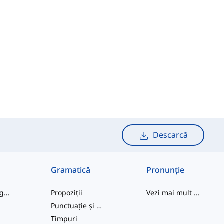
Descarcă
Gramatică
Pronunție
cuvinte de argou
Propoziții
Vezi mai mult
...
Punctuație și Ortografie
e
Timpuri