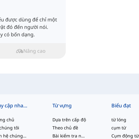
 yếu được dùng để chỉ một
ật đó đến người nói.
ày có bốn dạng.
Nâng cao
Truy cập nhanh
Từ vựng
Biểu đạt
ang chủ
Dựa trên cấp độ
từ lóng
chúng tôi
Theo chủ đề
cụm từ
Liên hệ chúng tôi
Bài kiểm tra năng lực
Cụm động từ