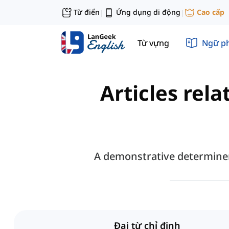
Từ điển
Ứng dụng di động
Cao cấp
|
|
Từ vựng
Ngữ p
Articles rel
A demonstrative determiner 
Đại từ chỉ định