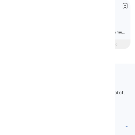
Mutató névmások
Kiejtés
Demonstrative Pronouns
A mutató névmás olyan névmás, amelyet
többnyire arra használnak, hogy valamit a
Olvasás
beszélőhöz való távolsága alapján mutasson meg.
Az angolban ezeknek a névmásoknak négy
formájuk van.
beginner
Középhaladó
Haladó
Langeek
A LanGeek egy nyelvtanulási platform, amely
gyorsabbá és könnyebbé teszi a tanulási folyamatot.
info@langeek.co
Gyors hozzáférés