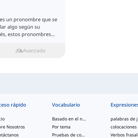
es un pronombre que se
lar algo según su
glés, estos pronombres
Avanzado
ceso rápido
Vocabulario
Expresione
cio
Basado en el nivel
re Nosotros
Por tema
colocaciones
ntáctanos
Pruebas de competencia
Verbos frasa