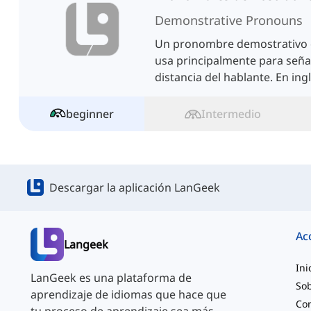
Demonstrative Pronouns
Un pronombre demostrativo 
usa principalmente para seña
distancia del hablante. En in
tienen cuatro formas.
beginner
Intermedio
Descargar la aplicación LanGeek
Ac
Langeek
Ini
LanGeek es una plataforma de
Sob
aprendizaje de idiomas que hace que
Co