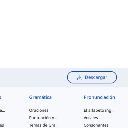
Descargar
s
Gramática
Pronunciación
palabras de jerga
Oraciones
El alfabeto inglés
Puntuación y Ortografía
Vocales
les
Temas de Gramática Varios
Consonantes