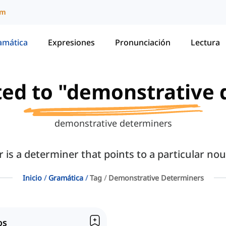
um
amática
Expresiones
Pronunciación
Lectura
ated to "demonstrative
demonstrative determiners
is a determiner that points to a particular noun
Inicio
Gramática
Tag
Demonstrative Determiners
os