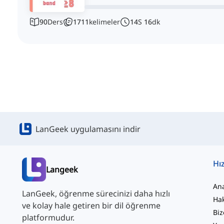
90
Ders
1711
kelimeler
14
S
16
dk
LanGeek uygulamasını indir
Hız
Langeek
An
LanGeek, öğrenme sürecinizi daha hızlı
Ha
ve kolay hale getiren bir dil öğrenme
Biz
platformudur.