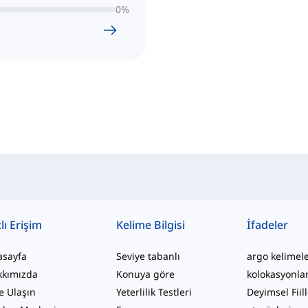
0
%
lı Erişim
Kelime Bilgisi
İfadeler
asayfa
Seviye tabanlı
argo kelimel
kkımızda
Konuya göre
kolokasyonla
e Ulaşın
Yeterlilik Testleri
Deyimsel Fiil