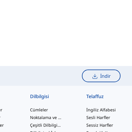
İndir
Dilbilgisi
Telaffuz
er
Cümleler
İngiliz Alfabesi
r
Noktalama ve Yazım
Sesli Harfler
ler
Çeşitli Dilbilgisi Konuları
Sessiz Harfler