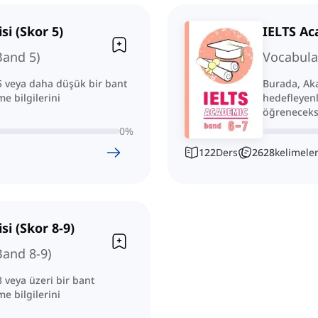
si (Skor 5)
IELTS Aca
Band 5)
Vocabula
5 veya daha düşük bir bant
Burada, Aka
e bilgilerini
hedefleyenl
öğreneceks
0
%
122
Ders
2628
kelimele
si (Skor 8-9)
Band 8-9)
 veya üzeri bir bant
e bilgilerini