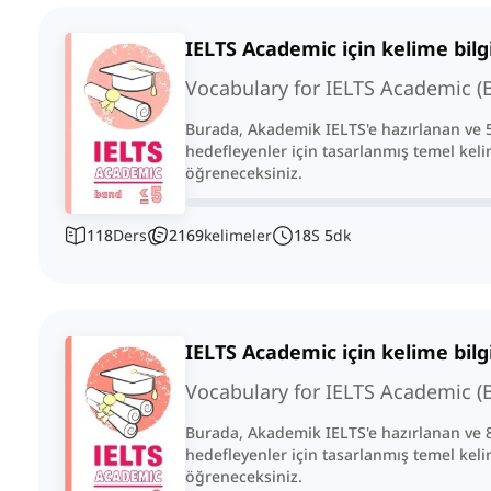
IELTS Academic için kelime bilgi
Vocabulary for IELTS Academic (
Burada, Akademik IELTS'e hazırlanan ve 
hedefleyenler için tasarlanmış temel kelim
öğreneceksiniz.
118
Ders
2169
kelimeler
18
S
5
dk
IELTS Academic için kelime bilgi
Vocabulary for IELTS Academic (
Burada, Akademik IELTS'e hazırlanan ve 8
hedefleyenler için tasarlanmış temel kelim
öğreneceksiniz.