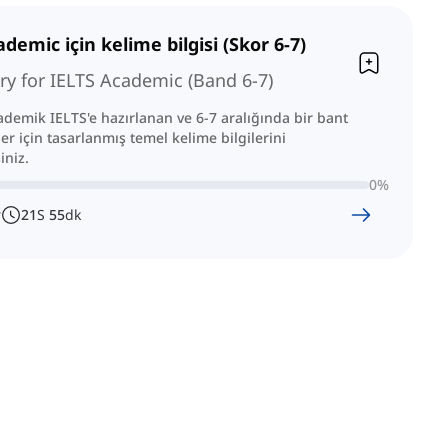
demic için kelime bilgisi (Skor 6-7)
ry for IELTS Academic (Band 6-7)
demik IELTS'e hazırlanan ve 6-7 aralığında bir bant
er için tasarlanmış temel kelime bilgilerini
iniz.
0
%
r
21
S
55
dk