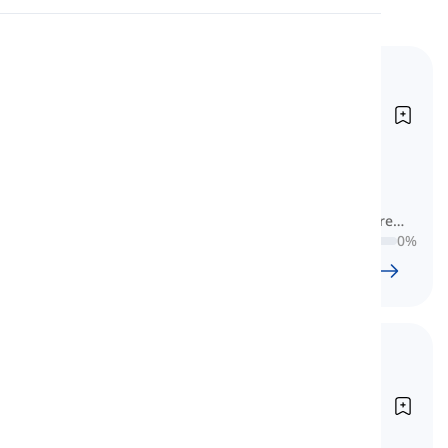
Kiejtés
Szókincs az IELTS
Olvasás
Academichez (Pontszám 5)
Vocabulary for IELTS Academic
(Band 5)
Itt megtanulhatja az alapvető
szókincset, amelyet azok számára
terveztek, akik az Akadémiai IELTS-re
készülnek, és az 5-ös vagy annál
0
%
alacsonyabb sávot célozzák meg.
118
l
2169
w
18
Ó
5
perc
Szókincs az IELTS
Academichez (Pontszám 6-
7)
Vocabulary for IELTS Academic