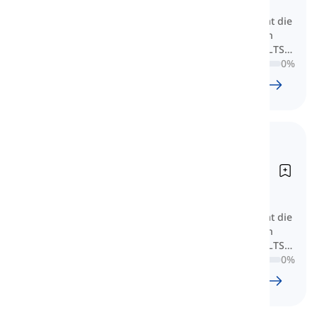
(Band 6-7)
Hier leer je essentiële woordenschat die
is ontworpen voor degenen die zich
voorbereiden op de Academisch IELTS
en mikken op Band 6 tot 7.
0
%
122
l
2628
w
21
U
55
min
Woordenschat voor IELTS
Academic (Score 8-9)
Vocabulary for IELTS Academic
(Band 8-9)
Hier leer je essentiële woordenschat die
is ontworpen voor degenen die zich
voorbereiden op de Academisch IELTS
en mikken op Band 8 of hoger.
0
%
90
l
1711
w
14
U
16
min