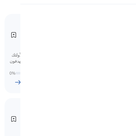
النطق
مفردات لاختبار IELTS
قراءة
Academic (الدرجة 5)
Vocabulary for IELTS Academic
(Band 5)
هنا ستتعلم المفردات الأساسية المصممة لأولئك
الذين يستعدون لاختبار الأكاديمي IELTS ويهدفون
إلى تحقيق النطاق 5 أو أقل.
0
%
118
l
2169
w
18
ساعة
5
دقيقة
مفردات لاختبار IELTS
Academic (الدرجة 6-7)
Vocabulary for IELTS Academic
(Band 6-7)