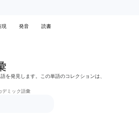
表現
発音
読書
彙
な単語を発見します。この単語のコレクションは、
 アカデミック語彙