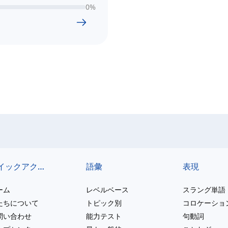
0
%
クイックアクセス
語彙
表現
ーム
レベルベース
スラング単語
たちについて
トピック別
コロケーショ
問い合わせ
能力テスト
句動詞