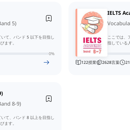
IELTS A
Band 5)
Vocabula
ていて、バンド 5 以下を目指し
ここでは、ア
学びます。
指している
0
%
122
授業
2628
言葉
21
)
Band 8-9)
ていて、バンド 8 以上を目指し
学びます。