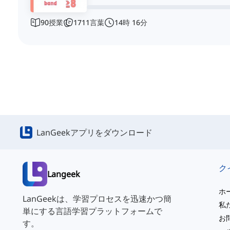
90
授業
1711
言葉
14
時
16
分
LanGeekアプリをダウンロード
Langeek
ホ
LanGeekは、学習プロセスを迅速かつ簡
私
単にする言語学習プラットフォームで
お
す。