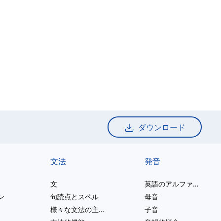
ダウンロード
文法
発音
文
英語のアルファベット
ン
句読点とスペル
母音
様々な文法の主題
子音