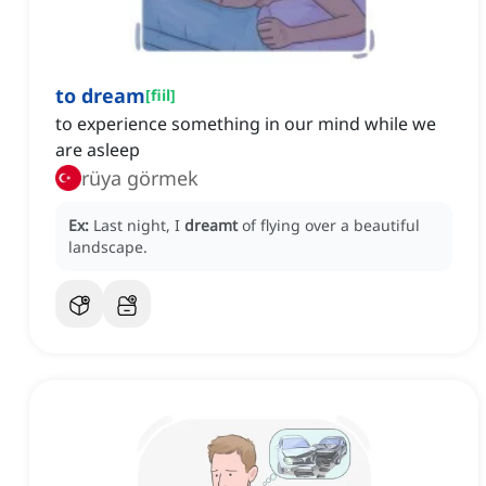
to dream
[
fiil
]
to experience something in our mind while we
are asleep
rüya görmek
Ex:
Last night, I
dreamt
of flying over a beautiful
landscape.