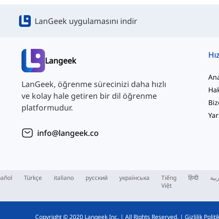
LanGeek uygulamasını indir
Hız
Langeek
An
LanGeek, öğrenme sürecinizi daha hızlı
Ha
ve kolay hale getiren bir dil öğrenme
Biz
platformudur.
Yar
info@langeek.co
añol
Türkçe
italiano
русский
українська
Tiếng
हिन्दी
بية
Việt
Copyright © 2020 Langeek Inc.
|
All Rights Reserved.
|
Gizlilik Politi