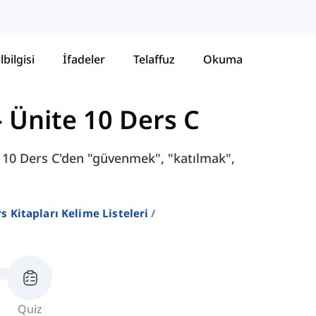
lbilgisi
İfadeler
Telaffuz
Okuma
-
Ünite 10 Ders C
e 10 Ders C'den "güvenmek", "katılmak",
ers Kitapları Kelime Listeleri
Quiz