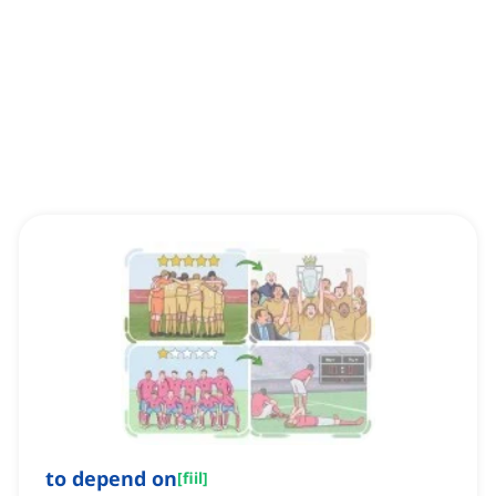
to depend on
[
fiil
]