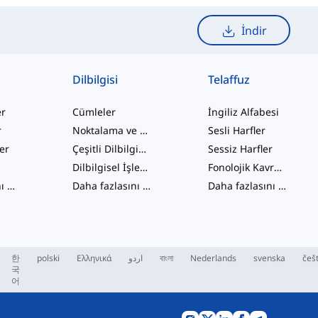
İndir
Dilbilgisi
Telaffuz
er
Cümleler
İngiliz Alfabesi
r
Noktalama ve Yazım
Sesli Harfler
ler
Çeşitli Dilbilgisi Konuları
Sessiz Harfler
Dilbilgisel İşlevler
Fonolojik Kavramlar
Daha fazlasını gör
...
Daha fazlasını gör
...
Daha fazlasını gör
...
한
polski
Ελληνικά
اردو
বাংলা
Nederlands
svenska
češ
국
어