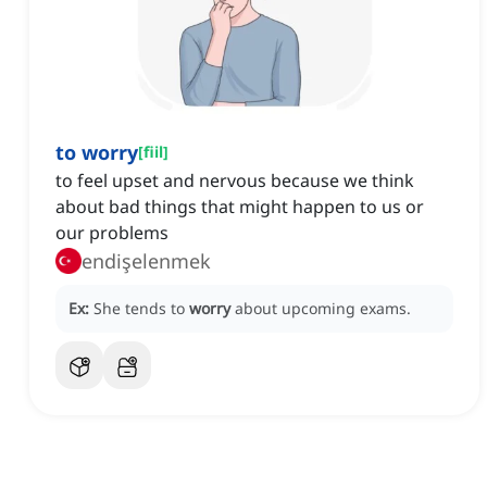
to worry
[
fiil
]
to feel upset and nervous because we think
about bad things that might happen to us or
our problems
endişelenmek
Ex:
She tends to
worry
about upcoming exams.