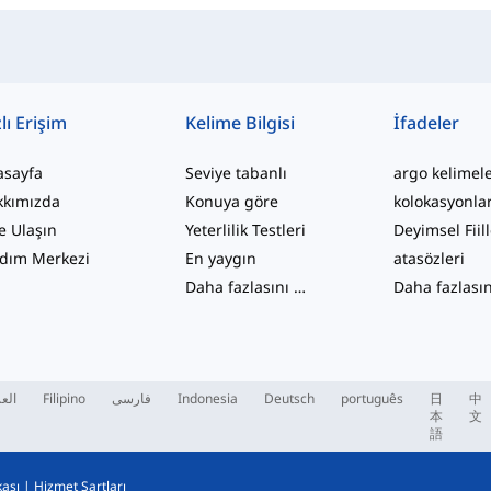
lı Erişim
Kelime Bilgisi
İfadeler
asayfa
Seviye tabanlı
argo kelimel
kkımızda
Konuya göre
kolokasyonla
e Ulaşın
Yeterlilik Testleri
Deyimsel Fiil
dım Merkezi
En yaygın
atasözleri
Daha fazlasını gör
...
العر
Filipino
فارسی
Indonesia
Deutsch
português
日
中
本
文
語
kası
|
Hizmet Şartları