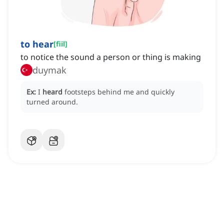
to hear
[
fiil
]
to notice the sound a person or thing is making
duymak
Ex:
I
heard
footsteps behind me and quickly
turned around.