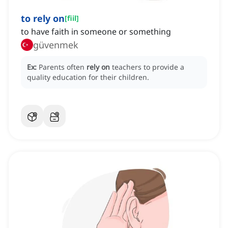
to rely on
[
fiil
]
to have faith in someone or something
güvenmek
Ex:
Parents often
rely on
teachers to provide a
quality education for their children.