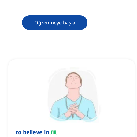
Öğrenmeye başla
to believe in
[
fiil
]