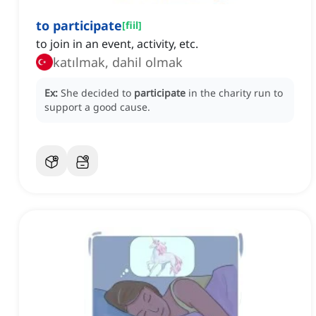
to participate
[
fiil
]
to join in an event, activity, etc.
katılmak, dahil olmak
Ex:
She decided to
participate
in the charity run to
support a good cause.