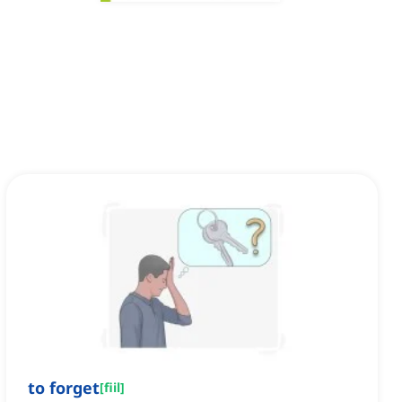
to forget
[
fiil
]