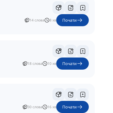
Почати
14
слова
8
хв
Почати
18
слова
10
хв
Почати
30
слова
16
хв