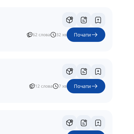
Почати
62
слова
32
хв
Почати
12
слова
7
хв