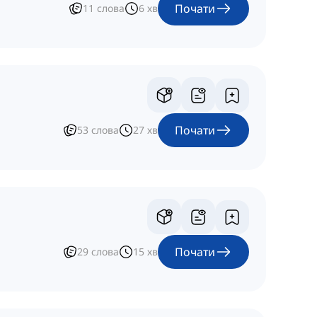
Почати
11
слова
6
хв
Почати
53
слова
27
хв
Почати
29
слова
15
хв