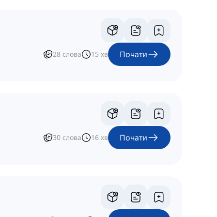
Почати
28
слова
15
хв
Почати
30
слова
16
хв