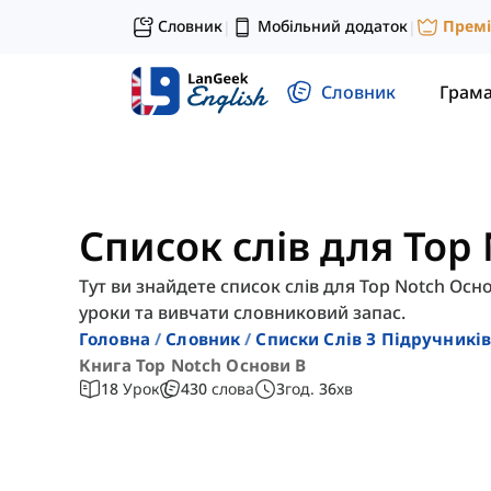
Словник
Мобільний додаток
Прем
|
|
Словник
Грам
Список слів для Top
Тут ви знайдете список слів для Top Notch Осн
уроки та вивчати словниковий запас.
Головна
Словник
Списки Слів З Підручників
Книга Top Notch Основи B
18
Урок
430
слова
3
год.
36
хв