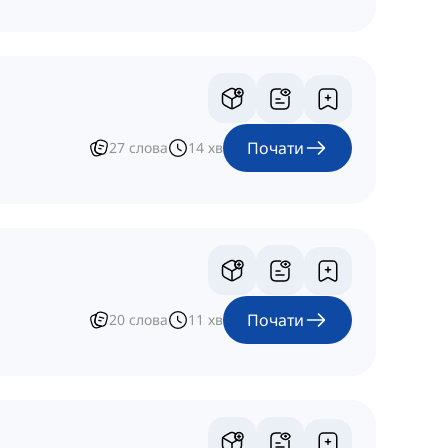
Почати
27
слова
14
хв
Почати
20
слова
11
хв