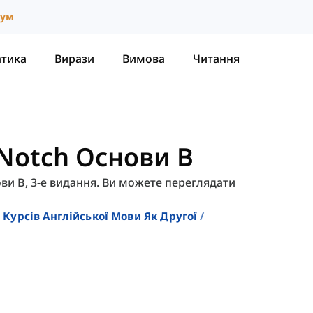
іум
атика
Вирази
Вимова
Читання
 Notch Основи B
ови B, 3-е видання. Ви можете переглядати
 Курсів Англійської Мови Як Другої