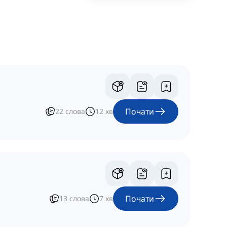
Почати
22
слова
12
хв
Почати
13
слова
7
хв