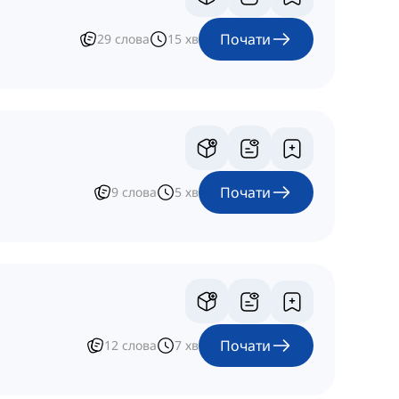
Почати
29
слова
15
хв
Почати
9
слова
5
хв
Почати
12
слова
7
хв