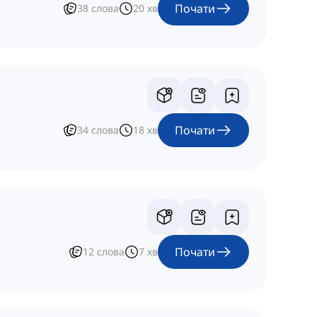
Почати
38
слова
20
хв
Почати
34
слова
18
хв
Почати
12
слова
7
хв