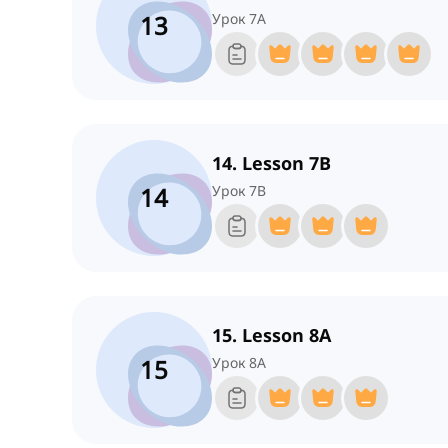
13
Урок 7A
14. Lesson 7B
14
Урок 7B
15. Lesson 8A
15
Урок 8A