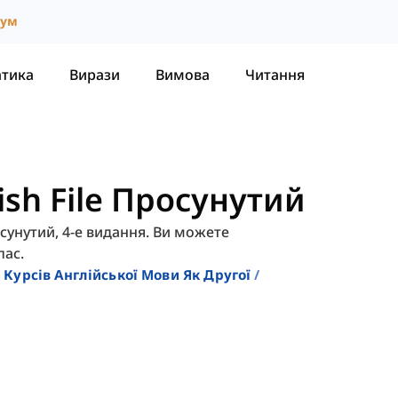
іум
атика
Вирази
Вимова
Читання
ish File Просунутий
росунутий, 4-е видання. Ви можете
пас.
 Курсів Англійської Мови Як Другої