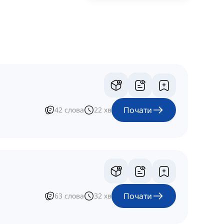
Почати
42
слова
22
хв
Почати
63
слова
32
хв