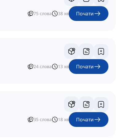
Почати
75
слова
38
хв
Почати
24
слова
13
хв
Почати
35
слова
18
хв