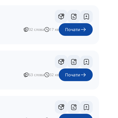
Почати
32
слова
17
хв
Почати
63
слова
32
хв