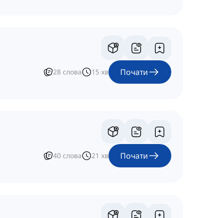
Почати
28
слова
15
хв
Почати
40
слова
21
хв