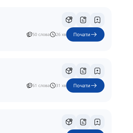
Почати
50
слова
26
хв
Почати
61
слова
31
хв