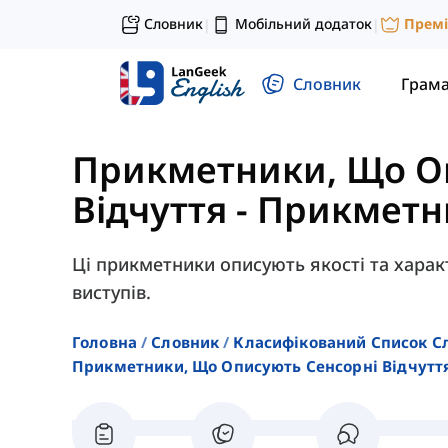
Словник
Мобільний додаток
Прем
|
|
Словник
Грам
Прикметники, Що О
Відчуття
-
Прикметн
Ці прикметники описують якості та харак
виступів.
Головна
Словник
Класифікований Список С
Прикметники, Що Описують Сенсорні Відчутт