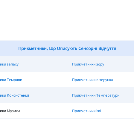
Прикметники, Що Описують Сенсорні Відчуття
ики запаху
Прикметники зору
ики Темряви
Прикметники візерунка
ки Консистенції
Прикметники Температури
ики Музики
Прикметники Їжі