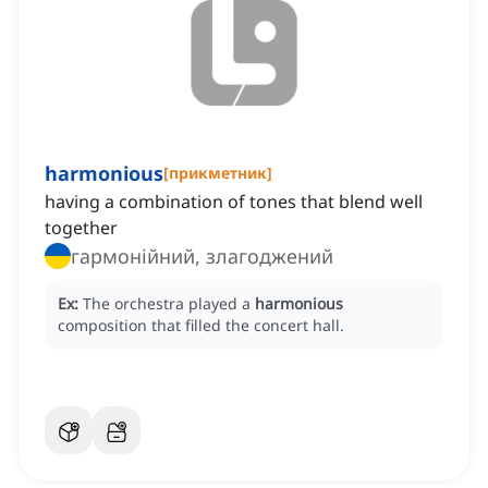
harmonious
[
прикметник
]
having a combination of tones that blend well
together
гармонійний, злагоджений
Ex:
The orchestra played a
harmonious
composition that filled the concert hall.