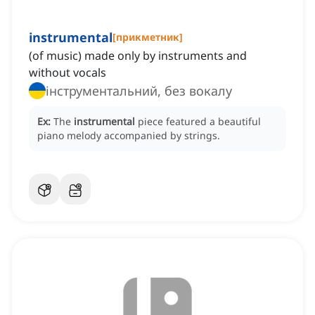
instrumental
[
прикметник
]
(of music) made only by instruments and
without vocals
інструментальний, без вокалу
Ex:
The
instrumental
piece featured a beautiful
piano melody accompanied by strings.