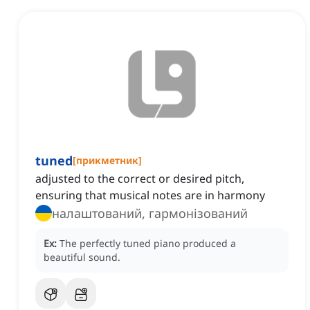
tuned
[
прикметник
]
adjusted to the correct or desired pitch,
ensuring that musical notes are in harmony
налаштований, гармонізований
Ex:
The perfectly tuned piano produced a
beautiful sound.