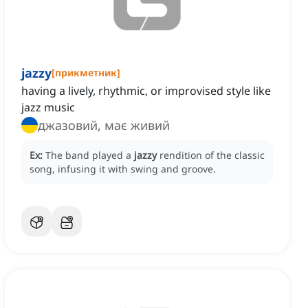
jazzy
[
прикметник
]
having a lively, rhythmic, or improvised style like
jazz music
джазовий, має живий
Ex:
The band played a
jazzy
rendition of the classic
song, infusing it with swing and groove.