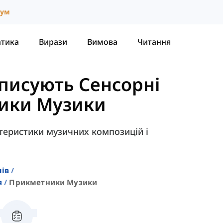
іум
атика
Вирази
Вимова
Читання
писують Сенсорні
ики Музики
теристики музичних композицій і
лів
я
Прикметники Музики