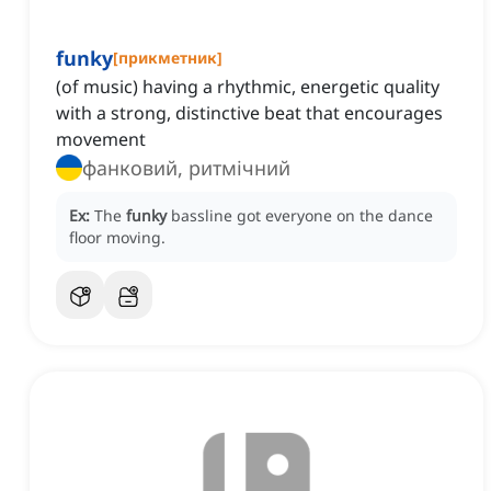
funky
[
прикметник
]
(of music) having a rhythmic, energetic quality
with a strong, distinctive beat that encourages
movement
фанковий, ритмічний
Ex:
The
funky
bassline got everyone on the dance
floor moving.