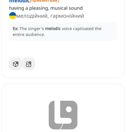
melodic
[
прикметник
]
having a pleasing, musical sound
мелодійний, гармонійний
Ex:
The singer's
melodic
voice captivated the
entire audience.