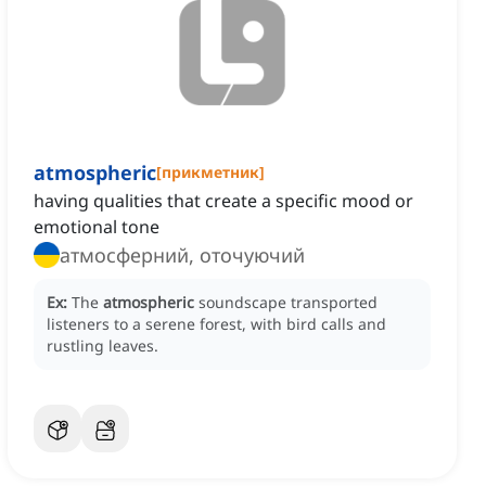
atmospheric
[
прикметник
]
having qualities that create a specific mood or
emotional tone
атмосферний, оточуючий
Ex:
The
atmospheric
soundscape transported
listeners to a serene forest, with bird calls and
rustling leaves.