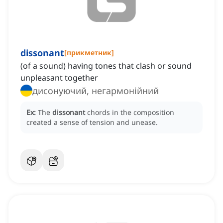
dissonant
[
прикметник
]
(of a sound) having tones that clash or sound
unpleasant together
дисонуючий, негармонійний
Ex:
The
dissonant
chords in the composition
created a sense of tension and unease.