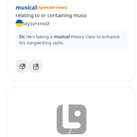
musical
[
прикметник
]
relating to or containing music
музичний
Ex:
He's taking a
musical
theory class to enhance
his songwriting skills.