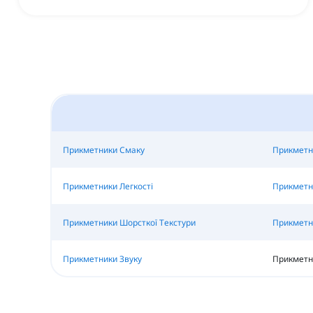
Прикметники Смаку
Прикметн
Прикметники Легкості
Прикметн
Прикметники Шорсткої Текстури
Прикметни
Прикметники Звуку
Прикметн