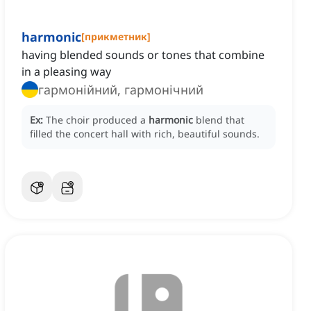
harmonic
[
прикметник
]
having blended sounds or tones that combine
in a pleasing way
гармонійний, гармонічний
Ex:
The choir produced a
harmonic
blend that
filled the concert hall with rich, beautiful sounds.