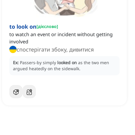
to look on
[
дієслово
]
to watch an event or incident without getting
involved
спостерігати збоку, дивитися
Ex:
Passers-by simply
looked on
as the two men
argued heatedly on the sidewalk.