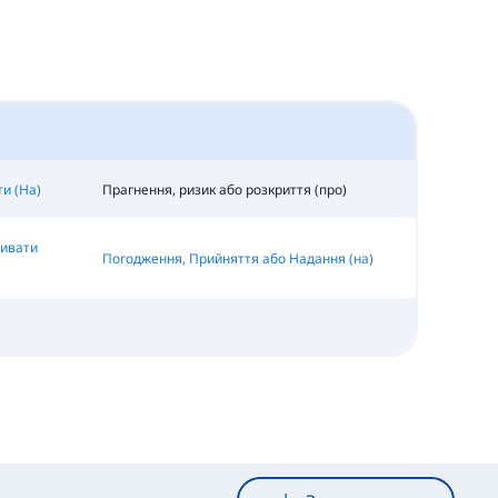
и (На)
Прагнення, ризик або розкриття (про)
живати
Погодження, Прийняття або Надання (на)