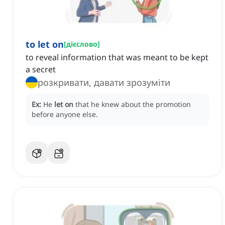
to let on
[
дієслово
]
to reveal information that was meant to be kept
a secret
розкривати, давати зрозуміти
Ex:
He
let on
that he knew about the promotion
before anyone else.