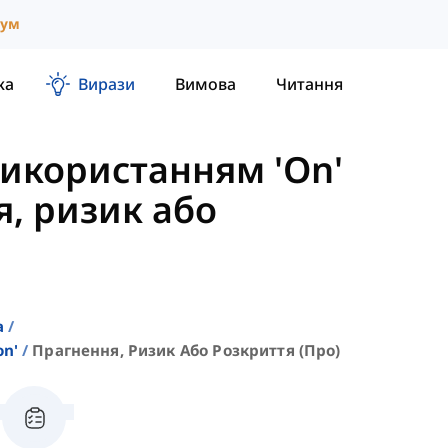
іум
ка
Вирази
Вимова
Читання
Використанням 'On'
, ризик або
а
on'
Прагнення, Ризик Або Розкриття (про)