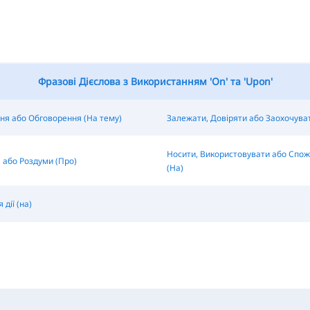
Фразові Дієслова з Використанням 'On' та 'Upon'
ня або Обговорення (На тему)
Залежати, Довіряти або Заохочуват
Носити, Використовувати або Спо
 або Роздуми (Про)
(На)
дії (на)