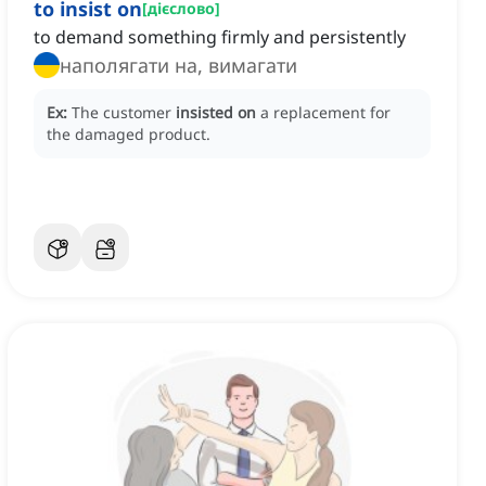
to insist on
[
дієслово
]
to demand something firmly and persistently
наполягати на, вимагати
Ex:
The customer
insisted on
a replacement for
the damaged product.