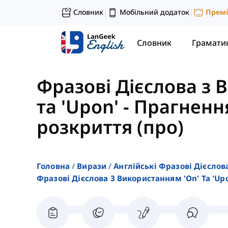
Словник
Мобільний додаток
Прем
|
|
Словник
Грамати
Фразові Дієслова з 
та 'Upon'
-
Прагнення
розкриття (про)
Головна
Вирази
Англійські Фразові Дієслов
Фразові Дієслова З Використанням 'on' Та 'up