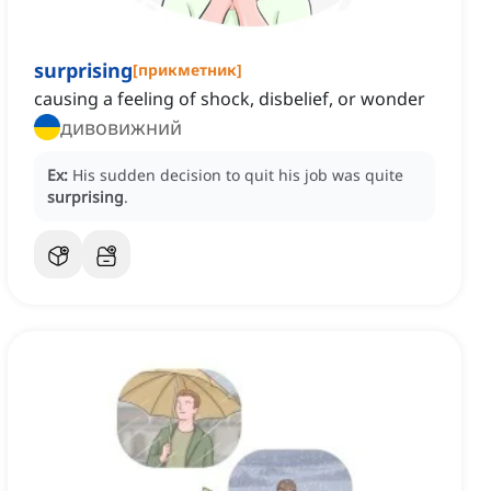
surprising
[
прикметник
]
causing a feeling of shock, disbelief, or wonder
дивовижний
Ex:
His sudden decision to quit his job was quite
surprising
.