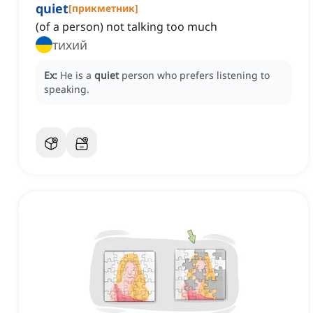
quiet
[
прикметник
]
(of a person) not talking too much
тихий
Ex:
He is a
quiet
person who prefers listening to
speaking.