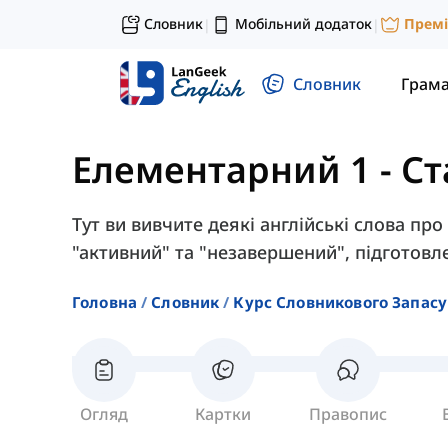
Словник
Мобільний додаток
Прем
|
|
Словник
Грам
Елементарний 1
-
Ст
Тут ви вивчите деякі англійські слова про 
"активний" та "незавершений", підготовле
Головна
Словник
Курс Словникового Запасу
Огляд
Картки
Правопис