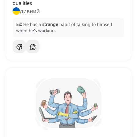
qualities
дивний
Ex:
He has a
strange
habit of talking to himself
when he's working.