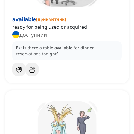
available
[
прикметник
]
ready for being used or acquired
доступний
Ex:
Is there a table
available
for dinner
reservations tonight?