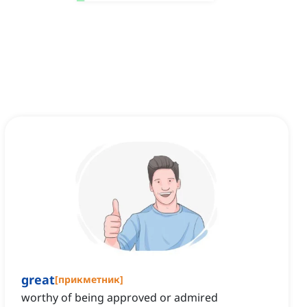
great
[
прикметник
]
worthy of being approved or admired