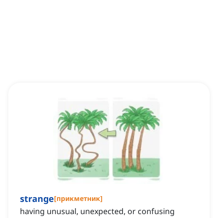
strange
[
прикметник
]
having unusual, unexpected, or confusing