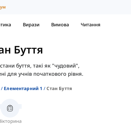
іум
атика
Вирази
Вимова
Читання
ан Буття
стани буття, такі як "чудовий",
ні для учнів початкового рівня.
Елементарний 1
Стан Буття
Вікторина