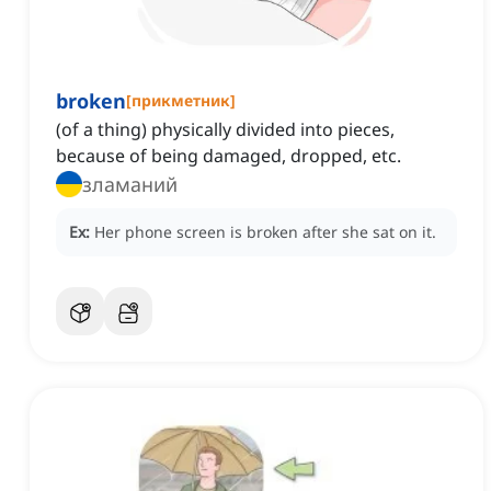
broken
[
прикметник
]
(of a thing) physically divided into pieces,
because of being damaged, dropped, etc.
зламаний
Ex:
Her phone screen is broken after she sat on it.