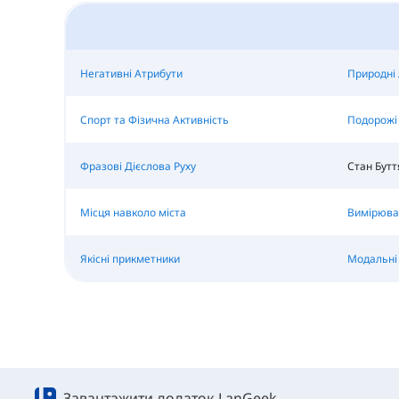
Негативні Атрибути
Природні 
Спорт та Фізична Активність
Подорожі 
Фразові Дієслова Руху
Стан Бутт
Місця навколо міста
Вимірюва
Якісні прикметники
Модальні 
Завантажити додаток LanGeek