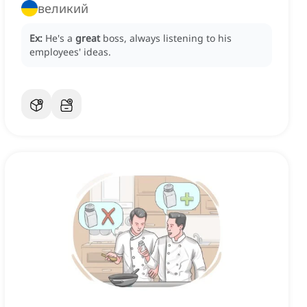
великий
Ex:
He's a
great
boss, always listening to his
employees' ideas.