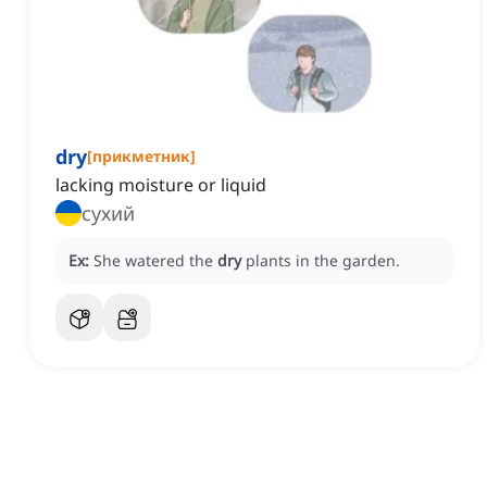
dry
[
прикметник
]
lacking moisture or liquid
сухий
Ex:
She watered the
dry
plants in the garden.