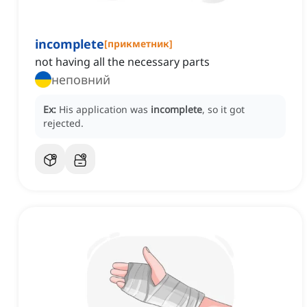
incomplete
[
прикметник
]
not having all the necessary parts
неповний
Ex:
His application was
incomplete
, so it got
rejected.