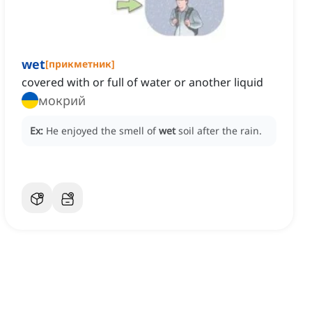
wet
[
прикметник
]
covered with or full of water or another liquid
мокрий
Ex:
He enjoyed the smell of
wet
soil after the rain.