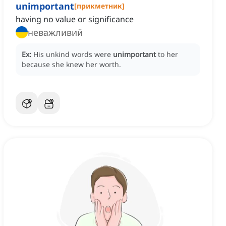
unimportant
[
прикметник
]
having no value or significance
неважливий
Ex:
His unkind words were
unimportant
to her
because she knew her worth.