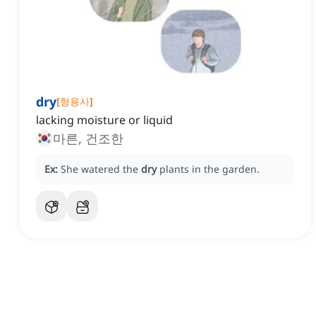
dry
[
형용사
]
lacking moisture or liquid
마른, 건조한
Ex:
She watered the
dry
plants in the garden.