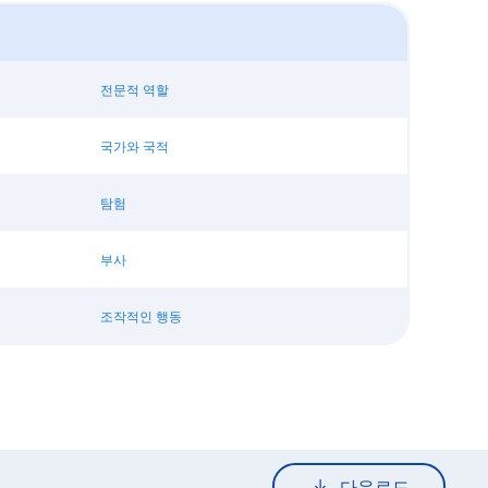
전문적 역할
국가와 국적
탐험
부사
조작적인 행동
다운로드