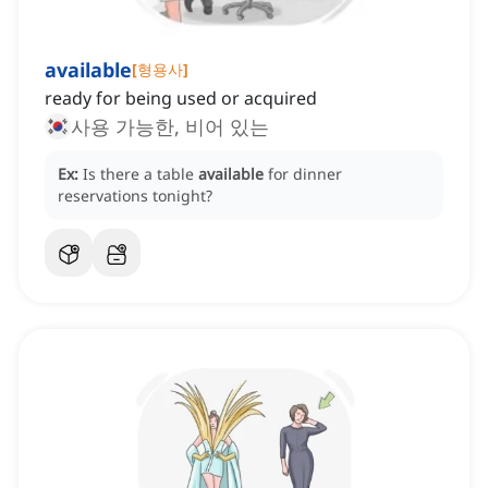
available
[
형용사
]
ready for being used or acquired
사용 가능한, 비어 있는
Ex:
Is there a table
available
for dinner
reservations tonight?