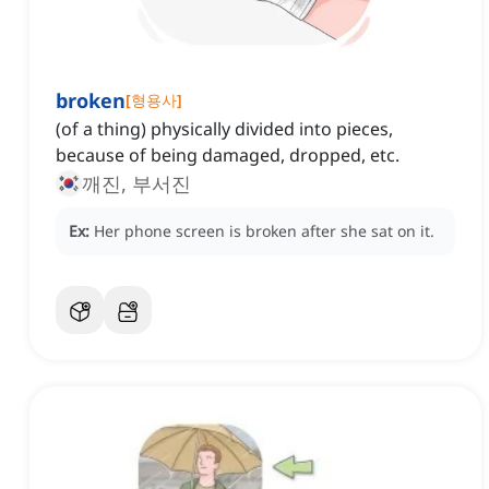
broken
[
형용사
]
(of a thing) physically divided into pieces,
because of being damaged, dropped, etc.
깨진, 부서진
Ex:
Her phone screen is broken after she sat on it.