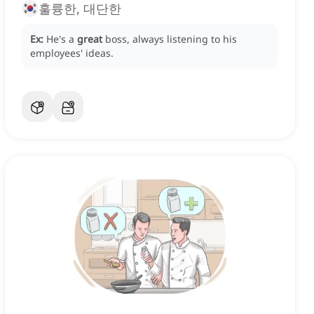
훌륭한, 대단한
Ex:
He's a
great
boss, always listening to his
employees' ideas.