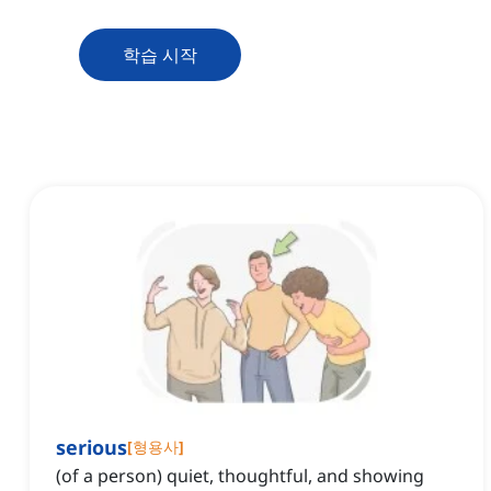
학습 시작
serious
[
형용사
]
(of a person) quiet, thoughtful, and showing