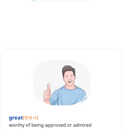
great
[
형용사
]
worthy of being approved or admired