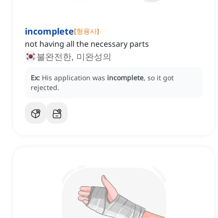
incomplete
[
형용사
]
not having all the necessary parts
불완전한, 미완성의
Ex:
His application was
incomplete
, so it got
rejected.