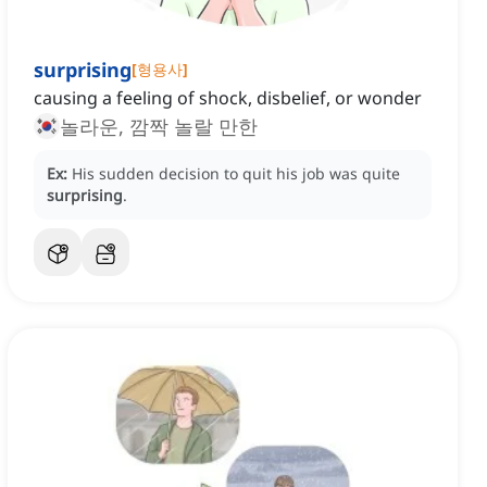
surprising
[
형용사
]
causing a feeling of shock, disbelief, or wonder
놀라운, 깜짝 놀랄 만한
Ex:
His sudden decision to quit his job was quite
surprising
.