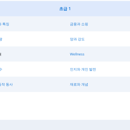
초급 1
과 특징
금융과 쇼핑
광
양과 강도
태
Wellness
수
인지와 개인 발전
동작 동사
재료와 개념