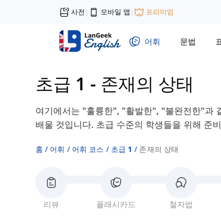
사전
모바일 앱
프리미엄
|
|
어휘
문법
초급 1
-
존재의 상태
여기에서는 "훌륭한", "활발한", "불완전한"과
배울 것입니다. 초급 수준의 학생들을 위해 준
홈
어휘
어휘 코스
초급 1
존재의 상태
리뷰
플래시카드
철자법