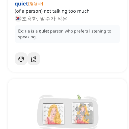
quiet
[
형용사
]
(of a person) not talking too much
조용한, 말수가 적은
Ex:
He is a
quiet
person who prefers listening to
speaking.