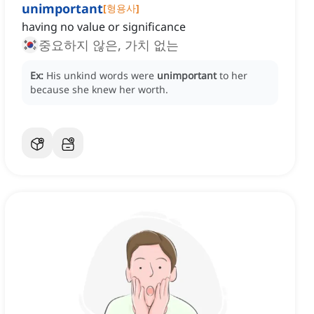
unimportant
[
형용사
]
having no value or significance
중요하지 않은, 가치 없는
Ex:
His unkind words were
unimportant
to her
because she knew her worth.