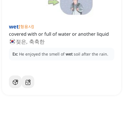
wet
[
형용사
]
covered with or full of water or another liquid
젖은, 축축한
Ex:
He enjoyed the smell of
wet
soil after the rain.