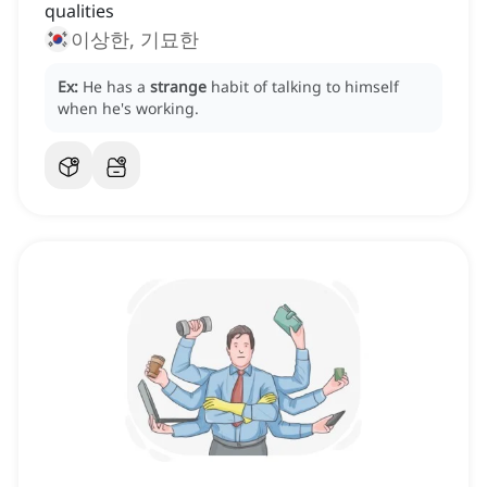
qualities
이상한, 기묘한
Ex:
He has a
strange
habit of talking to himself
when he's working.