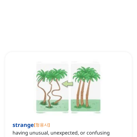
strange
[
형용사
]
having unusual, unexpected, or confusing