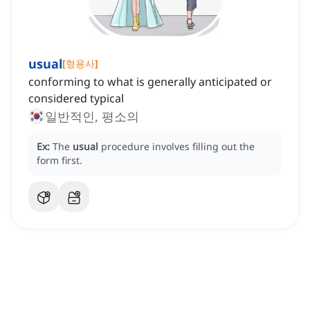
usual
[
형용사
]
conforming to what is generally anticipated or
considered typical
일반적인, 평소의
Ex:
The
usual
procedure involves filling out the
form first.