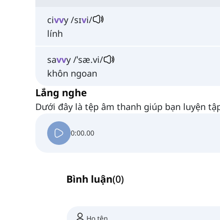
ci
vv
y /sɪ
v
i/
lính
sa
vv
y /ˈsæ.vi/
khôn ngoan
Lắng nghe
Dưới đây là tệp âm thanh giúp bạn luyện tậ
0:00.00
Bình luận
(
0
)