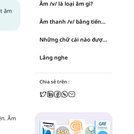
Âm /v/ là loại âm gì?
át âm
Âm thanh /v/ bằng tiếng Anh
Những chữ cái nào được phát âm là /v/?
Lắng nghe
Chia sẻ trên :
iền. Âm