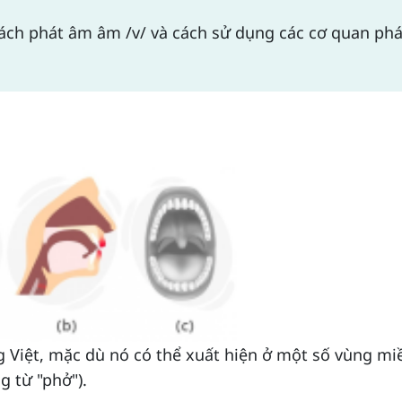
 cách phát âm âm /v/ và cách sử dụng các cơ quan ph
g Việt, mặc dù nó có thể xuất hiện ở một số vùng m
g từ "phở").