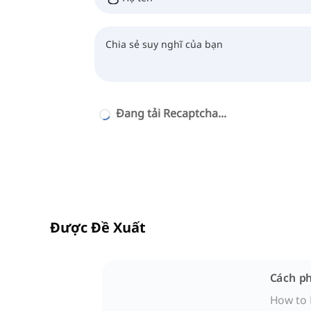
Đang tải Recaptcha...
Được Đề Xuất
Cách p
How to 