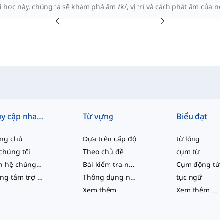
i học này, chúng ta sẽ khám phá âm /k/, vị trí và cách phát âm của n
Truy cập nhanh
Từ vựng
Biểu đạt
ang chủ
Dựa trên cấp độ
từ lóng
chúng tôi
Theo chủ đề
cụm từ
Liên hệ chúng tôi
Bài kiểm tra năng lực
Cụm động từ
Trung tâm trợ giúp
Thông dụng nhất
tục ngữ
Xem thêm
...
Xem thêm
...