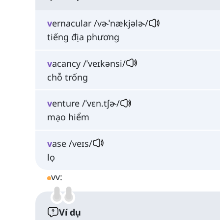
v
ernacular /vɚˈnækjəlɚ/
tiếng địa phương
v
acancy /ˈveɪkənsi/
chỗ trống
v
enture /ˈvɛn.tʃɚ/
mạo hiểm
v
ase /veɪs/
lọ
vv:
Ví dụ