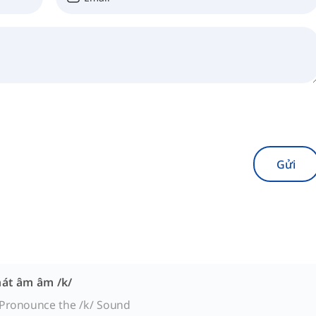
Gửi
hát âm âm /k/
Pronounce the /k/ Sound