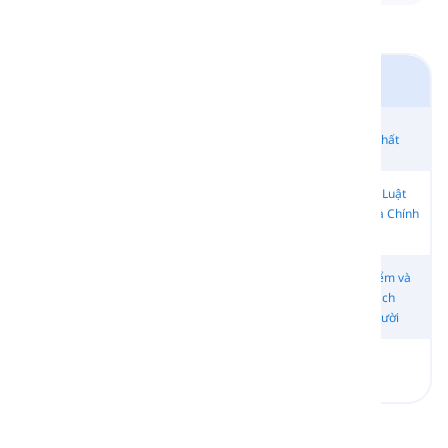
Tục ngữ
Khái Niệm và
Kiến Thức và
Tình huống và
Phẩm chất
Cảm Xúc
Trí Tuệ
Trạng thái
Xã Hội, Luật
Kết quả và Tác
Giàu Có và
Kiên Trì
Pháp và Chính
động
Thành Công
Trị
Hành Vi, Thái
Đặc Điểm và
Tương Tác Xã
Mối Quan Hệ
Độ và Cách
Tính Cách
Hội
Con Người
Tiếp Cận
Con Người
Đức Hạnh &
Cuộc Sống
Tội Ác
Hàng Ngày