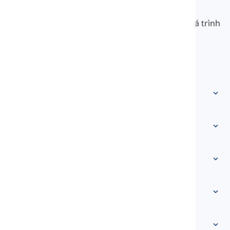
Langeek
LanGeek là một nền tảng học ngôn ngữ giúp quá trình
học của bạn nhanh hơn và dễ dàng hơn.
info@langeek.co
Truy cập nhanh
Trang chủ
Từ vựng
Về chúng tôi
Liên hệ chúng tôi
Dựa trên cấp độ
Trung tâm trợ giúp
Biểu đạt
Theo chủ đề
Bài kiểm tra năng lực
từ lóng
Thông dụng nhất
Ngữ pháp
cụm từ
Xem thêm
...
Cụm động từ
Câu
tục ngữ
Phát âm
Dấu câu và Chính tả