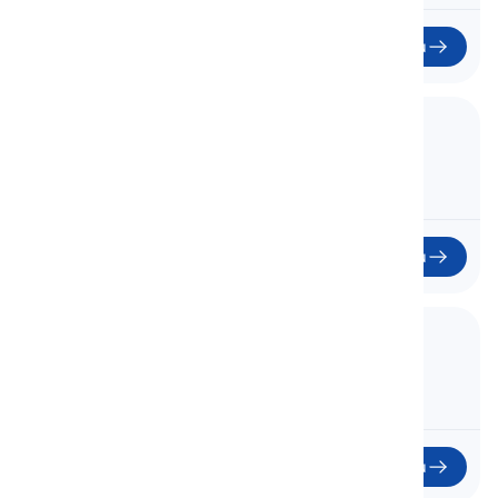
Bắt đầu
17. Silence
Bắt đầu
18. Justifications & Excuses
Biện minh và Lý do
Bắt đầu