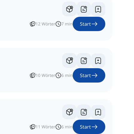
Start
12
Wörter
7
min
Start
10
Wörter
6
min
Start
11
Wörter
6
min