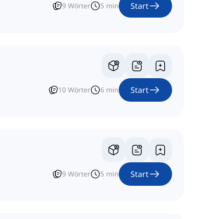
Start
9
Wörter
5
min
Start
10
Wörter
6
min
Start
9
Wörter
5
min