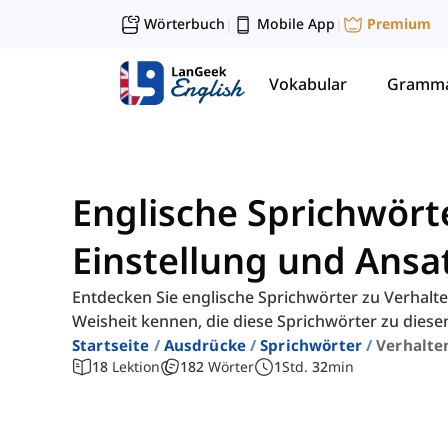
Wörterbuch
Mobile App
Premium
|
|
Vokabular
Gramma
Englische Sprichwört
Einstellung und Ansa
Entdecken Sie englische Sprichwörter zu Verhalten
Weisheit kennen, die diese Sprichwörter zu diese
Startseite
Ausdrücke
Sprichwörter
Verhalte
18
Lektion
182
Wörter
1
Std.
32
min