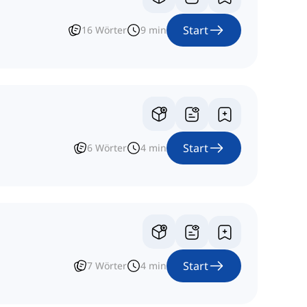
Start
16
Wörter
9
min
Start
6
Wörter
4
min
Start
7
Wörter
4
min