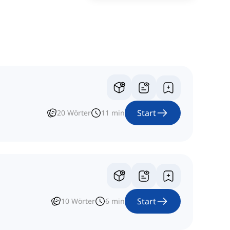
Start
20
Wörter
11
min
Start
10
Wörter
6
min