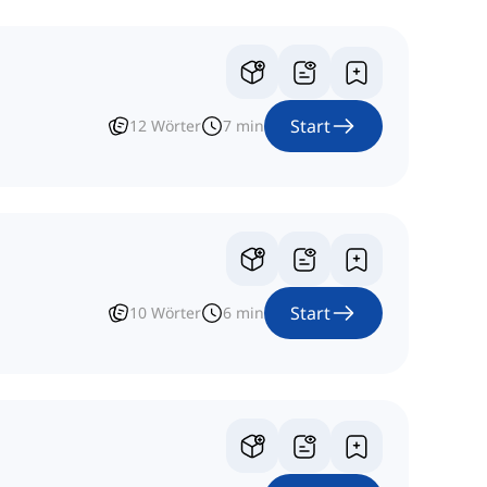
Start
12
Wörter
7
min
Start
10
Wörter
6
min