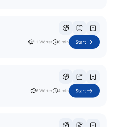
Start
11
Wörter
6
min
Start
6
Wörter
4
min