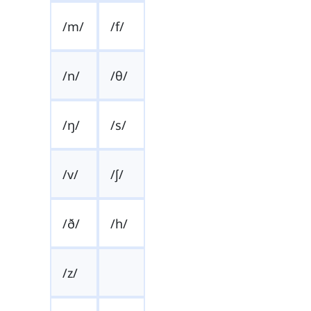
/m/
/f/
/n/
/θ/
/ŋ/
/s/
/v/
/ʃ/
/ð/
/h/
/z/