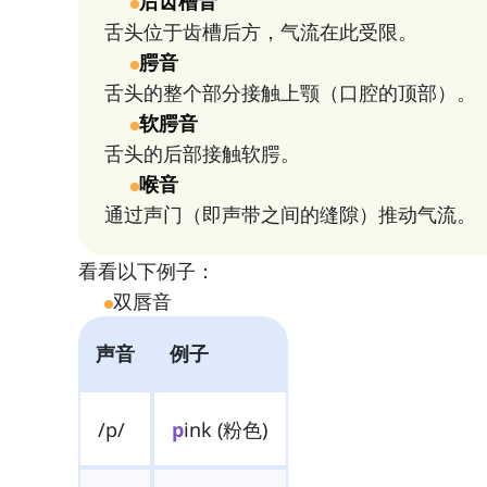
后齿槽音
舌头位于齿槽后方，气流在此受限。
腭音
舌头的整个部分接触上颚（口腔的顶部）。
软腭音
舌头的后部接触软腭。
喉音
通过声门（即声带之间的缝隙）推动气流。
看看以下例子：
双唇音
声音
例子
/p/
p
ink (粉色)