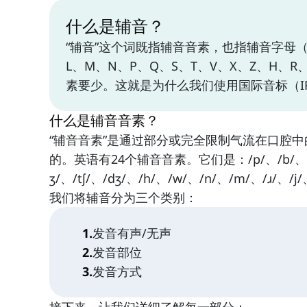
什么是辅音？
“辅音”这个词既指辅音音素，也指辅音字母（
L、M、N、P、Q、S、T、V、X、Z、H、
素要少。这就是为什么我们使用国际音标（I
什么是辅音音素？
“辅音音素”是通过部分或完全限制气流在口腔
的。英语有24个辅音音素。它们是：/p/、/b/、/t/、/d
ʒ/、/tʃ/、/dʒ/、/h/、/w/、/n/、/m/、/ɹ/、/j/、
我们将辅音分为三个类别：
1
.
发音有声/无声
2
.
发音部位
3
.
发音方式