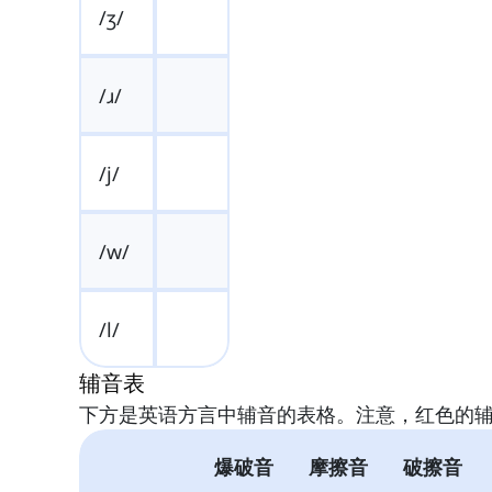
/ʒ/
/ɹ/
/j/
/w/
/l/
辅音表
下方是英语方言中辅音的表格。注意，红色的
爆破音
摩擦音
破擦音