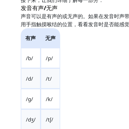
接下来，让我们详细了解每一部分：
发音有声/无声
声音可以是有声的或无声的。如果在发音时声
用手指触摸喉结的位置，看看发音时是否能感
有声
无声
/b/
/p/
/d/
/t/
/g/
/k/
/dʒ/
/tʃ/