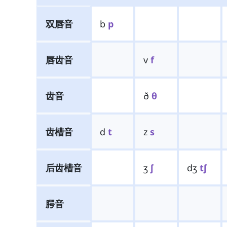
双唇音
b
p
唇齿音
v
f
齿音
ð
θ
齿槽音
d
t
z
s
后齿槽音
ʒ
ʃ
dʒ
tʃ
腭音