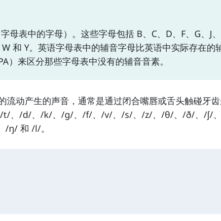
字母表中的字母）。这些字母包括 B、C、D、F、G、J、
R、W 和 Y。英语字母表中的辅音字母比英语中实际存在的
PA）来区分那些字母表中没有的辅音音素。
中的流动产生的声音，通常是通过闭合嘴唇或舌头触碰牙齿
/、/k/、/g/、/f/、/v/、/s/、/z/、/θ/、/ð/、/ʃ/、
/ŋ/ 和 /l/。