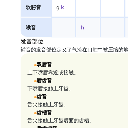
软腭音
g
k
喉音
h
发音部位
辅音的发音部位定义了气流在口腔中被压缩的
双唇音
上下嘴唇靠近或接触。
唇齿音
下嘴唇接触上牙齿。
齿音
舌尖接触上牙齿。
齿槽音
舌尖接触上牙齿后面的齿槽。