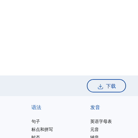
下载
语法
发音
句子
英语字母表
标点和拼写
元音
时态
辅音