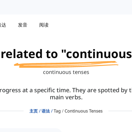
表达
发音
阅读
 related to "continuou
continuous tenses
ogress at a specific time. They are spotted by t
main verbs.
主页
语法
Tag
Continuous Tenses