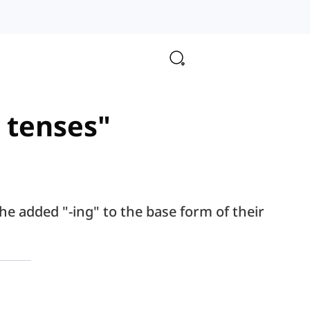
s tenses"
he added "-ing" to the base form of their