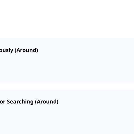
iously (Around)
 or Searching (Around)