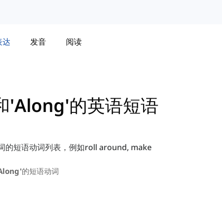
表达
发音
阅读
'和'Along'的英语短语
词的短语动词列表，例如roll around, make
'along'的短语动词