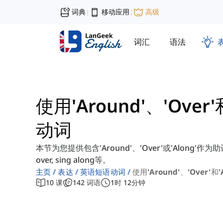
词典
移动应用
高级
|
|
词汇
语法
使用'Around'、'Over
动词
本节为您提供包含'Around'、'Over'或'Along'作为助
over, sing along等。
主页
表达
英语短语动词
使用'around'、'over'和
10
课
142
词语
1
时
12
分钟