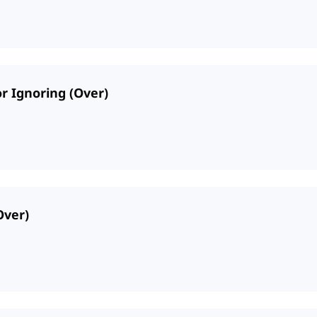
or Ignoring (Over)
Over)