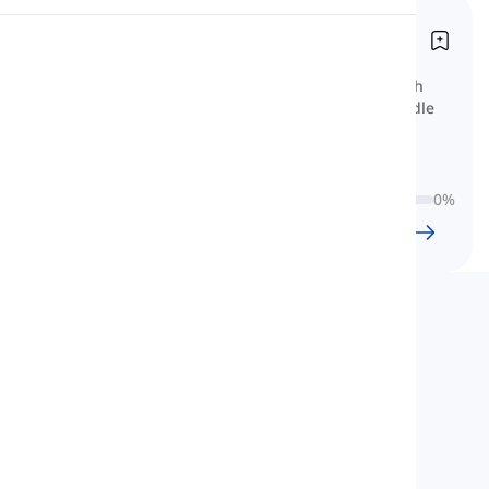
Základní podstatná jména
Výslovnost
Sustansivos básicos
Zde je kompilace základních španělských
Čtení
podstatných jmen kategorizovaných podle
tématu, jako jsou podstatná jména
související se zvířaty, jídlem, oblečením a
dalšími.
0
%
24
l
1196
w
9
hod.
59
min
Langeek
LanGeek je platforma pro výuku jazyků, která
urychluje a usnadňuje váš proces učení.
info@langeek.co