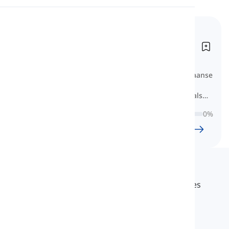
Uitspraak
Basiszelfstandige
naamwoorden
Lezen
Sustansivos básicos
Hier is een compilatie van basis Spaanse
zelfstandige naamwoorden
gecategoriseerd op onderwerp, zoals
zelfstandige naamwoorden gerelateerd
0
%
aan dieren, voedsel, kleding en meer.
24
l
1196
w
9
U
59
min
Langeek
LanGeek is een taal leerplatform dat je leerproces
sneller en gemakkelijker maakt.
info@langeek.co