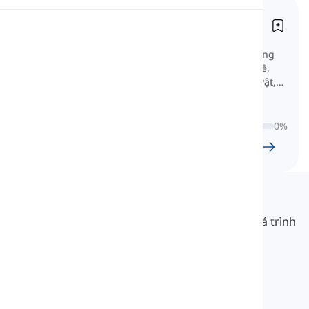
Danh từ cơ bản
Phát âm
Sustansivos básicos
Đây là một bộ sưu tập các danh từ cơ bản trong
Đọc
tiếng Tây Ban Nha được phân loại theo chủ đề,
chẳng hạn như danh từ liên quan đến động vật,
thực phẩm, quần áo và hơn thế nữa.
0
%
24
l
1196
w
9
G
59
phút
Langeek
LanGeek là một nền tảng học ngôn ngữ giúp quá trình
học của bạn nhanh hơn và dễ dàng hơn.
info@langeek.co