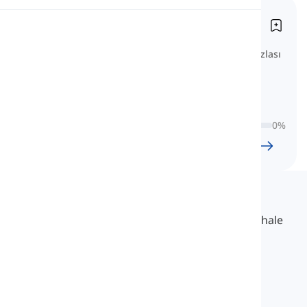
Temel İsimler
Telaffuz
Sustansivos básicos
İşte hayvanlar, yiyecekler, giysiler ve daha fazlası
Okuma
gibi konulara göre kategorize edilmiş temel
İspanyolca isimlerin bir derlemesi.
0
%
24
l
1196
w
9
S
59
dk
Langeek
LanGeek, öğrenme sürecinizi daha hızlı ve kolay hale
getiren bir dil öğrenme platformudur.
info@langeek.co