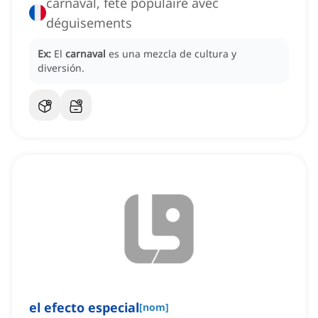
carnaval, fête populaire avec
déguisements
Ex:
El
carnaval
es una mezcla de cultura y
diversión.
el efecto especial
[
nom
]