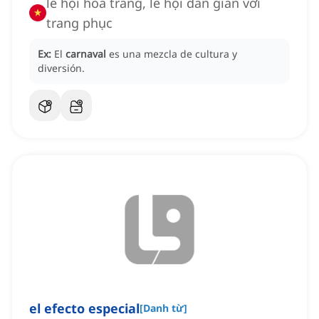
lễ hội hóa trang, lễ hội dân gian với
trang phục
Ex:
El
carnaval
es una mezcla de cultura y
diversión.
el efecto especial
[
Danh từ
]