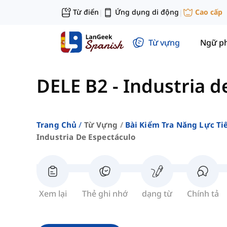
Từ điển
Ứng dụng di động
Cao cấp
|
|
Từ vựng
Ngữ p
DELE B2
-
Industria d
Trang Chủ
Từ Vựng
Bài Kiểm Tra Năng Lực Ti
Industria De Espectáculo
Xem lại
Thẻ ghi nhớ
dạng từ
Chính tả