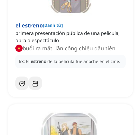
el estreno
[
Danh từ
]
primera presentación pública de una película,
obra o espectáculo
buổi ra mắt, lần công chiếu đầu tiên
Ex:
El
estreno
de la película fue anoche en el cine.