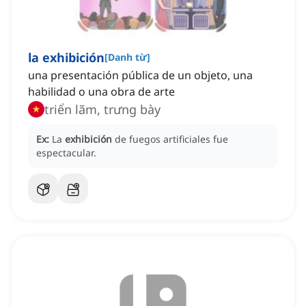
la exhibición
[
Danh từ
]
una presentación pública de un objeto, una
habilidad o una obra de arte
triển lãm, trưng bày
Ex:
La
exhibición
de fuegos artificiales fue
espectacular.