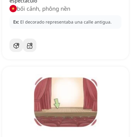
espectáculo
bối cảnh, phông nền
Ex:
El decorado representaba una calle antigua.