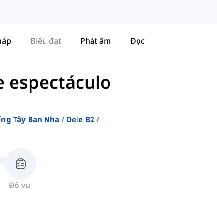
háp
Biểu đạt
Phát âm
Đọc
e espectáculo
ếng Tây Ban Nha
Dele B2
Đố vui