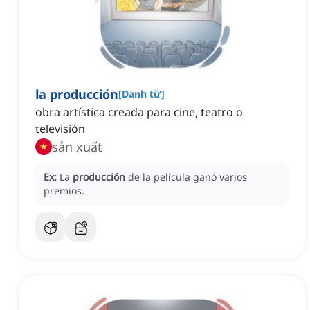
la producción
[
Danh từ
]
obra artística creada para cine, teatro o
televisión
sản xuất
Ex:
La
producción
de la película ganó varios
premios.