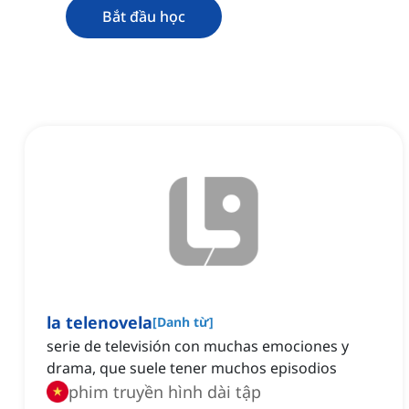
Bắt đầu học
la telenovela
[
Danh từ
]
serie de televisión con muchas emociones y
drama, que suele tener muchos episodios
phim truyền hình dài tập