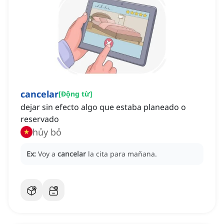
cancelar
[
Động từ
]
dejar sin efecto algo que estaba planeado o
reservado
hủy bỏ
Ex:
Voy a
cancelar
la cita para mañana.