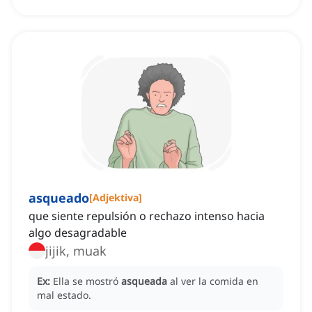
asqueado
[
Adjektiva
]
que siente repulsión o rechazo intenso hacia
algo desagradable
jijik, muak
Ex:
Ella se mostró
asqueada
al ver la comida en
mal estado.