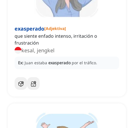
exasperado
[
Adjektiva
]
que siente enfado intenso, irritación o
frustración
kesal, jengkel
Ex:
Juan estaba
exasperado
por el tráfico.