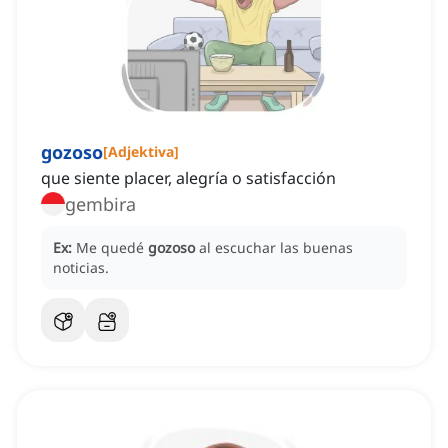
gozoso
[
Adjektiva
]
que siente placer, alegría o satisfacción
gembira
Ex:
Me quedé
gozoso
al escuchar las buenas
noticias.