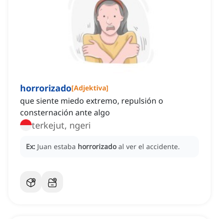
horrorizado
[
Adjektiva
]
que siente miedo extremo, repulsión o
consternación ante algo
terkejut, ngeri
Ex:
Juan estaba
horrorizado
al ver el accidente.