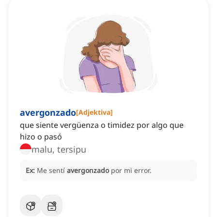
avergonzado
[
Adjektiva
]
que siente vergüenza o timidez por algo que
hizo o pasó
malu, tersipu
Ex:
Me sentí
avergonzado
por mi error.