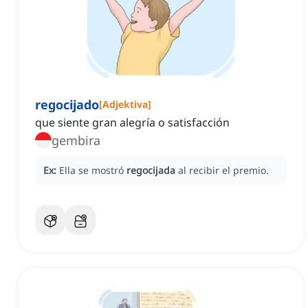
regocijado
[
Adjektiva
]
que siente gran alegría o satisfacción
gembira
Ex:
Ella se mostró
regocijada
al recibir el premio.