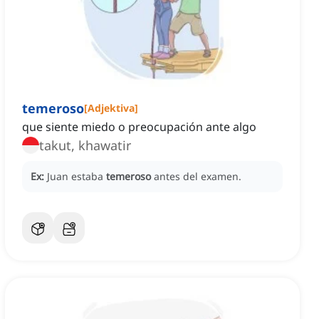
temeroso
[
Adjektiva
]
que siente miedo o preocupación ante algo
takut, khawatir
Ex:
Juan estaba
temeroso
antes del examen.